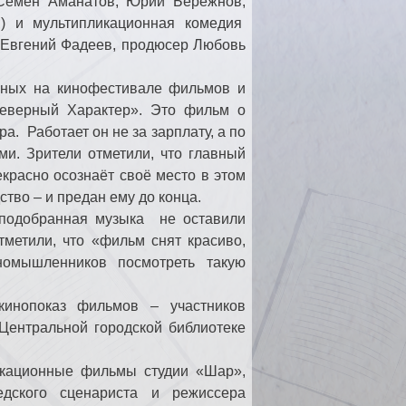
 Семён Аманатов, Юрий Бережнов,
в) и мультипликационная комедия
к Евгений Фадеев, продюсер Любовь
нных на кинофестивале фильмов и
Северный Характер». Это фильм о
а. Работает он не за зарплату, а по
ми. Зрители отметили, что главный
красно осознаёт своё место в этом
ство – и предан ему до конца.
 подобранная музыка не оставили
метили, что «фильм снят красиво,
иномышленников посмотреть такую
нопоказ фильмов – участников
Центральной городской библиотеке
икационные фильмы студии «Шар»,
дского сценариста и режиссера