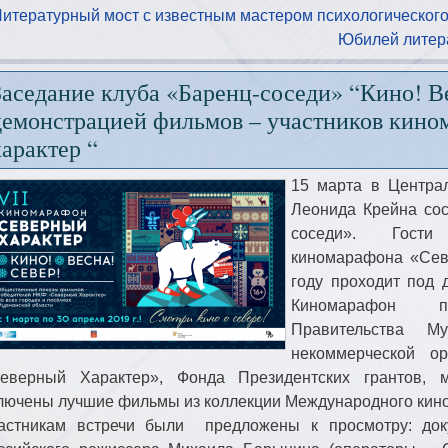
Литературный мост с известным мастером психологическог
Юбилей литера
Заседание клуба «Баренц-соседи» “Кино! Ве
демонстрацией фильмов – участников кин
характер “
15 марта в Центра
Леонида Крейна сос
соседи». Гости в
киномарафона «Сев
году проходит под
Киномарафон п
Правительства Му
некоммерческой о
еверный Характер», Фонда Президентских грантов, 
лючены лучшие фильмы из коллекции Международного кин
астникам встречи были предложены к просмотру: до