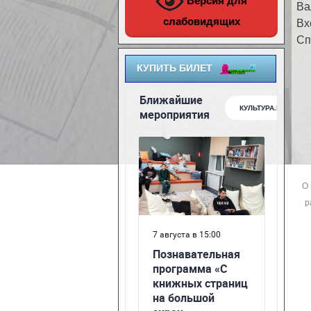
Версия для
Ва
слабовидящих
Вх
Сп
КУПИТЬ БИЛЕТ
О
р