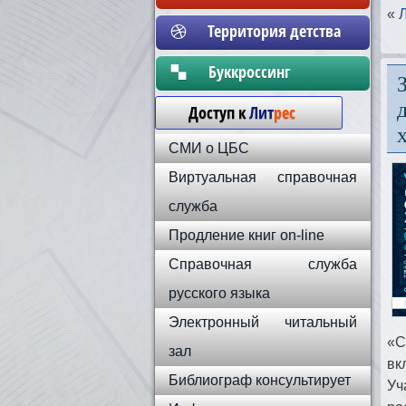
«
Территория детства
Бyккpoccинг
Доступ к
Лит
рес
СМИ о ЦБС
Виртуальная справочная
служба
Продление книг on-line
Справочная служба
русского языка
Электронный читальный
«С
зал
вк
Библиограф консультирует
Уч