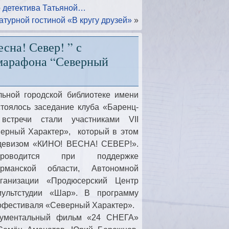
о детектива Татьяной…
турной гостиной «В кругу друзей»
»
сна! Север! ” с
омарафона “Северный
льной городской библиотеке имени
тоялось заседание клуба «Баренц-
стречи стали участниками VII
ерный Характер», который в этом
 девизом «КИНО! ВЕСНА! CЕВЕР!».
роводится при поддержке
рманской области, Автономной
рганизации «Продюсерский Центр
мультстудии «Шар». В программу
офестиваля «Северный Характер».
кументальный фильм «24 СНЕГА»