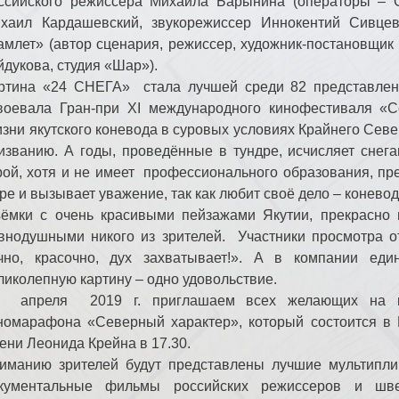
ссийского режиссера Михаила Барынина (операторы –
хаил Кардашевский, звукорежиссер Иннокентий Сивце
амлет» (автор сценария, режиссер, художник-постановщи
йдукова, студия «Шар»).
ртина «24 СНЕГА» стала лучшей среди 82 представле
воевала Гран-при ХI международного кинофестиваля «
зни якутского коневода в суровых условиях Крайнего Север
изванию. А годы, проведённые в тундре, исчисляет снега
рой, хотя и не имеет профессионального образования, пре
ре и вызывает уважение, так как любит своё дело – коневод
ёмки с очень красивыми пейзажами Якутии, прекрасно
внодушными никого из зрителей. Участники просмотра от
чно, красочно, дух захватывает!». А в компании ед
ликолепную картину – одно удовольствие.
 апреля 2019 г. приглашаем всех желающих на ки
номарафона «Северный характер», который состоится в 
ени Леонида Крейна в 17.30.
иманию зрителей будут представлены лучшие мультипл
кументальные фильмы российских режиссеров и шве