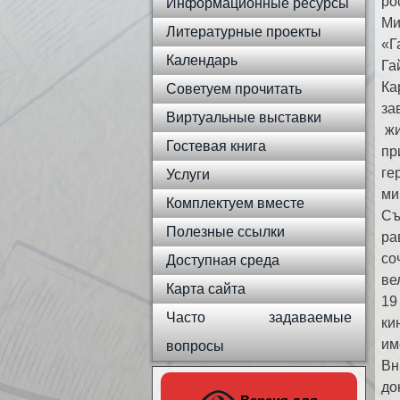
ро
Информационные ресурсы
Ми
Литературные проекты
«Г
Календарь
Га
Ка
Советуем прочитать
за
Виртуальные выставки
жи
Гостевая книга
пр
ге
Услуги
ми
Комплектуем вместе
Съ
Полезные ссылки
ра
со
Доступная среда
ве
Карта сайта
19
Часто задаваемые
ки
им
вопросы
Вн
до