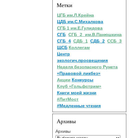
Метки
ЦГБ им.Л.Крейна
ЦДБ им.С.Михалкова
СГБ 1 им.Е.Гулидова
СГБ
СГБ 2 им.В.Панюшкина
СГБ 4
СДБ 1
СДБ 2
ССБ 3
ЩСБ
Коллегам
Центр
экологич.просвещения
Неделя безопасного Рунета
«Правовой ликбез»
Акции
Конкурсы
Клуб «Гольфстрим»
Книги моей жизни
#ЛитМост
#Медленные чтения
Архивы
Архивы