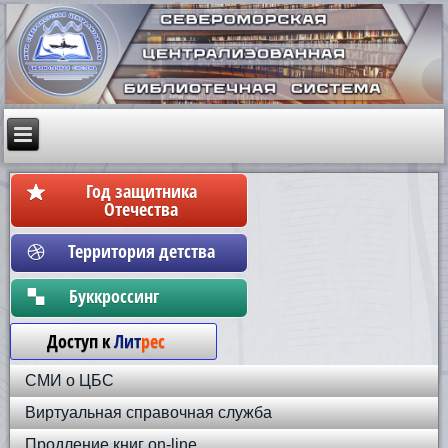
Год защитника
Отечества
Территория детства
Бyккpoccинг
Доступ к
Лит
рес
СМИ о ЦБС
Виртуальная справочная служба
Продление книг on-line