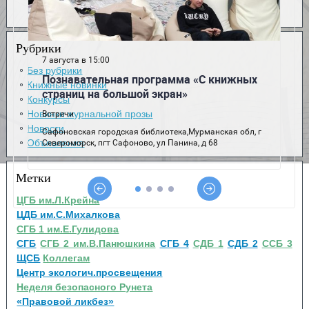
Рубрики
Без рубрики
Книжные новинки
Конкурсы
Новинки журнальной прозы
Новости
Объявления
Метки
ЦГБ им.Л.Крейна
ЦДБ им.С.Михалкова
СГБ 1 им.Е.Гулидова
СГБ
СГБ 2 им.В.Панюшкина
СГБ 4
СДБ 1
СДБ 2
ССБ 3
ЩСБ
Коллегам
Центр экологич.просвещения
Неделя безопасного Рунета
«Правовой ликбез»