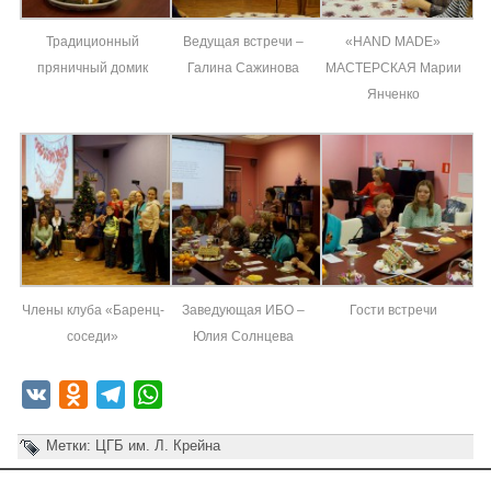
Традиционный
Ведущая встречи –
«HAND MADE»
пряничный домик
Галина Сажинова
МАСТЕРСКАЯ Марии
Янченко
Члены клуба «Баренц-
Заведующая ИБО –
Гости встречи
соседи»
Юлия Солнцева
VK
Odnoklassniki
Telegram
WhatsApp
Метки:
ЦГБ им. Л. Крейна