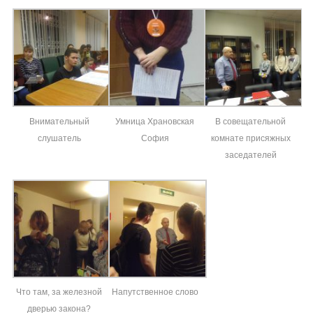
Внимательный
Умница Храновская
В совещательной
слушатель
София
комнате присяжных
заседателей
Что там, за железной
Напутственное слово
дверью закона?