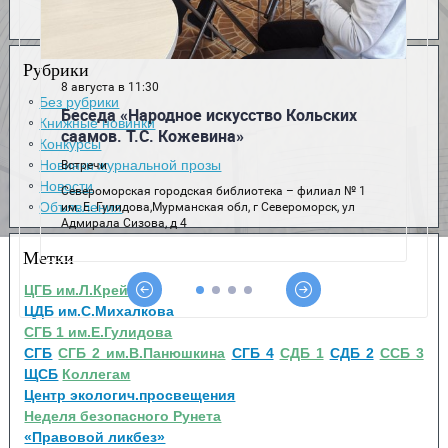
Рубрики
Без рубрики
Книжные новинки
Конкурсы
Новинки журнальной прозы
Новости
Объявления
Метки
ЦГБ им.Л.Крейна
ЦДБ им.С.Михалкова
СГБ 1 им.Е.Гулидова
СГБ
СГБ 2 им.В.Панюшкина
СГБ 4
СДБ 1
СДБ 2
ССБ 3
ЩСБ
Коллегам
Центр экологич.просвещения
Неделя безопасного Рунета
«Правовой ликбез»