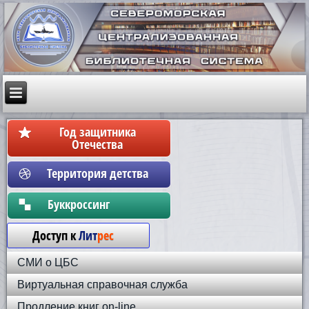
Год защитника
Отечества
Территория детства
Бyккpoccинг
Доступ к
Лит
рес
СМИ о ЦБС
Виртуальная справочная служба
Продление книг on-line