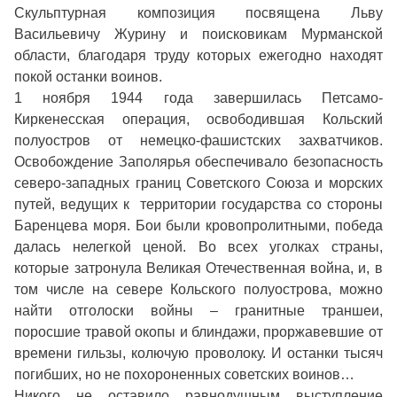
Скульптурная композиция посвящена Льву
Васильевичу Журину и поисковикам Мурманской
области, благодаря труду которых ежегодно находят
покой останки воинов.
1 ноября 1944 года завершилась Петсамо-
Киркенесская операция, освободившая Кольский
полуостров от немецко-фашистских захватчиков.
Освобождение Заполярья обеспечивало безопасность
северо-западных границ Советского Союза и морских
путей, ведущих к территории государства со стороны
Баренцева моря. Бои были кровопролитными, победа
далась нелегкой ценой. Во всех уголках страны,
которые затронула Великая Отечественная война, и, в
том числе на севере Кольского полуострова, можно
найти отголоски войны – гранитные траншеи,
поросшие травой окопы и блиндажи, проржавевшие от
времени гильзы, колючую проволоку. И останки тысяч
погибших, но не похороненных советских воинов…
Никого не оставило равнодушным выступление