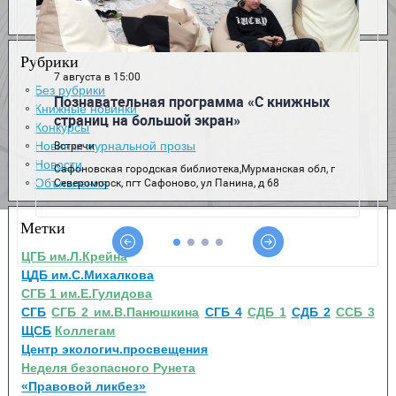
Рубрики
Без рубрики
Книжные новинки
Конкурсы
Новинки журнальной прозы
Новости
Объявления
Метки
ЦГБ им.Л.Крейна
ЦДБ им.С.Михалкова
СГБ 1 им.Е.Гулидова
СГБ
СГБ 2 им.В.Панюшкина
СГБ 4
СДБ 1
СДБ 2
ССБ 3
ЩСБ
Коллегам
Центр экологич.просвещения
Неделя безопасного Рунета
«Правовой ликбез»