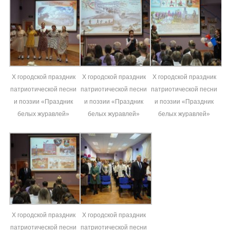
X городской праздник
X городской праздник
X городской праздник
патриотической песни
патриотической песни
патриотической песни
и поэзии «Праздник
и поэзии «Праздник
и поэзии «Праздник
белых журавлей»
белых журавлей»
белых журавлей»
X городской праздник
X городской праздник
патриотической песни
патриотической песни