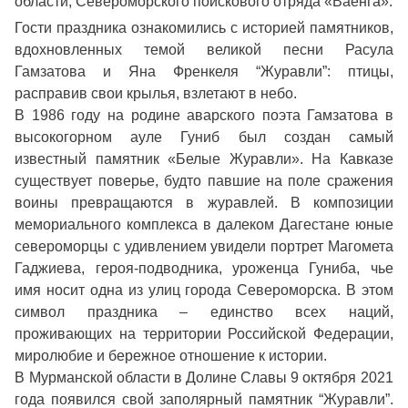
области, Североморского поискового отряда «Ваенга».
Гости праздника ознакомились с историей памятников,
вдохновленных темой великой песни Расула
Гамзатова и Яна Френкеля “Журавли”: птицы,
расправив свои крылья, взлетают в небо.
В 1986 году на родине аварского поэта Гамзатова в
высокогорном ауле Гуниб был создан самый
известный памятник «Белые Журавли». На Кавказе
существует поверье, будто павшие на поле сражения
воины превращаются в журавлей. В композиции
мемориального комплекса в далеком Дагестане юные
североморцы с удивлением увидели портрет Магомета
Гаджиева, героя-подводника, уроженца Гуниба, чье
имя носит одна из улиц города Североморска. В этом
символ праздника – единство всех наций,
проживающих на территории Российской Федерации,
миролюбие и бережное отношение к истории.
В Мурманской области в Долине Славы 9 октября 2021
года появился свой заполярный памятник “Журавли”.