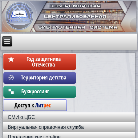
Год защитника
Отечества
Территория детства
Бyккpoccинг
Доступ к
Лит
рес
СМИ о ЦБС
Виртуальная справочная служба
Продление книг on-line