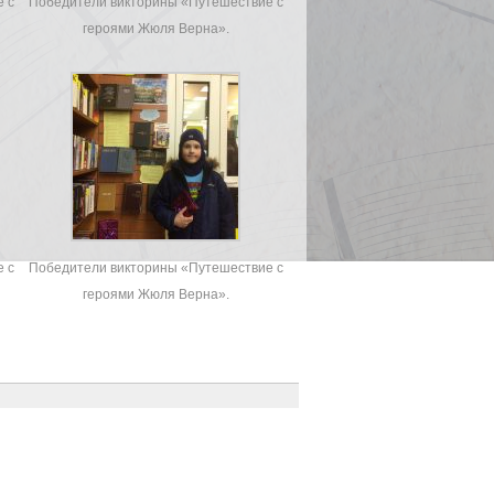
 с
Победители викторины «Путешествие с
героями Жюля Верна».
 с
Победители викторины «Путешествие с
героями Жюля Верна».