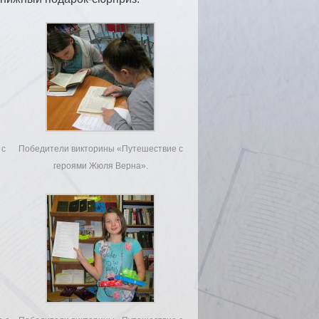
 с
Победители викторины «Путешествие с
героями Жюля Верна».