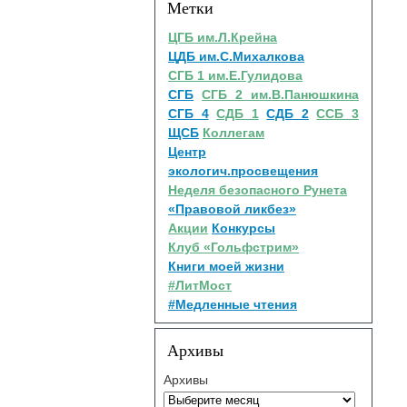
Метки
ЦГБ им.Л.Крейна
ЦДБ им.С.Михалкова
СГБ 1 им.Е.Гулидова
СГБ
СГБ 2 им.В.Панюшкина
СГБ 4
СДБ 1
СДБ 2
ССБ 3
ЩСБ
Коллегам
Центр
экологич.просвещения
Неделя безопасного Рунета
«Правовой ликбез»
Акции
Конкурсы
Клуб «Гольфстрим»
Книги моей жизни
#ЛитМост
#Медленные чтения
Архивы
Архивы