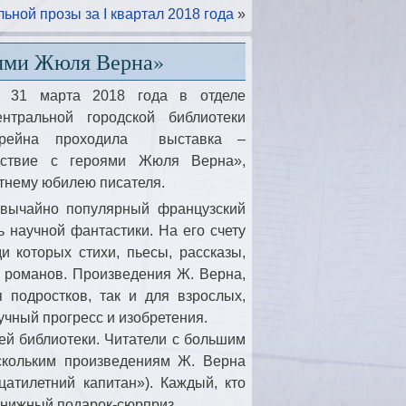
ьной прозы за I квартал 2018 года
»
оями Жюля Верна»
 31 марта 2018 года в отделе
тральной городской библиотеки
рейна проходила выставка –
ествие с героями Жюля Верна»,
тнему юбилею писателя.
вычайно популярный французский
ь научной фантастики. На его счету
ди которых стихи, пьесы, рассказы,
и романов. Произведения Ж. Верна,
 подростков, так и для взрослых,
учный прогресс и изобретения.
ей библиотеки. Читатели с большим
скольким произведениям Ж. Верна
цатилетний капитан»). Каждый, кто
книжный подарок-сюрприз.