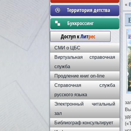
«
Территория детства
Бyккpoccинг
Доступ к
Лит
рес
СМИ о ЦБС
Виртуальная справочная
служба
Продление книг on-line
Справочная служба
русского языка
за
Электронный читальный
Вы
зал
уд
Библиограф консультирует
(«
ус