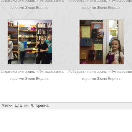
бедители викторины «Путешествие с
Победители викторины «Путешествие
героями Жюля Верна».
героями Жюля Верна».
бедители викторины «Путешествие с
Победители викторины «Путешествие
героями Жюля Верна».
героями Жюля Верна».
Метки:
ЦГБ им. Л. Крейна