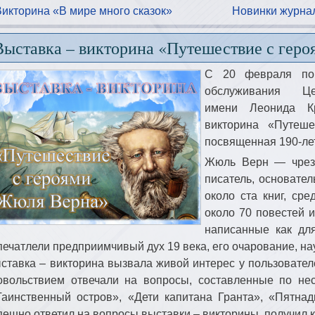
Викторина «В мире много сказок»
Новинки журнал
Выставка – викторина «Путешествие с гер
С 20 февраля по
обслуживания Цен
имени Леонида К
викторина «Путеш
посвященная 190-ле
Жюль Верн — чрез
писатель, основател
около ста книг, сре
около 70 повестей 
написанные как для
печатлели предприимчивый дух 19 века, его очарование, на
ставка – викторина вызвала живой интерес у пользовател
овольствием отвечали на вопросы, составленные по не
Таинственный остров», «Дети капитана Гранта», «Пятнад
пешно ответил на вопросы выставки – викторины, получил 