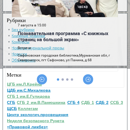
Рубрики
Без рубрики
Книжные новинки
Конкурсы
Новинки журнальной прозы
Новости
Объявления
Метки
ЦГБ им.Л.Крейна
ЦДБ им.С.Михалкова
СГБ 1 им.Е.Гулидова
СГБ
СГБ 2 им.В.Панюшкина
СГБ 4
СДБ 1
СДБ 2
ССБ 3
ЩСБ
Коллегам
Центр экологич.просвещения
Неделя безопасного Рунета
«Правовой ликбез»