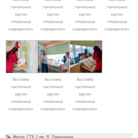
тактильных
тактильных
тактильных
тактильных
картин
картин
картин
картин
«Небесные
«Небесные
«Небесные
«Небесные
покровители»
покровители»
покровители»
покровители»
Выставка
Выставка
Выставка
тактильных
тактильных
тактильных
картин
картин
картин
«Небесные
«Небесные
«Небесные
покровители»
покровители»
покровители»
Метки:
СГБ 2 им. В. Панюшкина