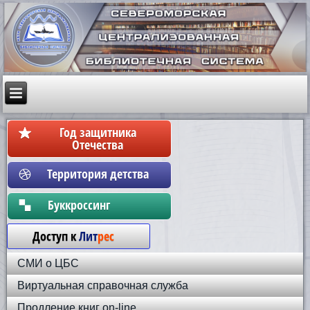
Год защитника
Отечества
Территория детства
Бyккpoccинг
Доступ к
Лит
рес
СМИ о ЦБС
Виртуальная справочная служба
Продление книг on-line