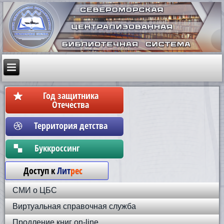
Год защитника
Отечества
Территория детства
Бyккpoccинг
Доступ к
Лит
рес
СМИ о ЦБС
Виртуальная справочная служба
Продление книг on-line