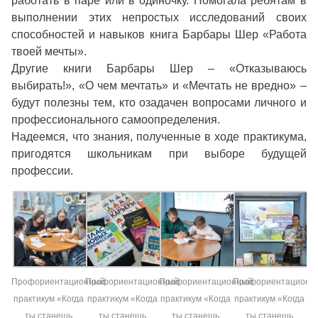
работать в паре или в одиночку. Помогала ребятам в
выполнении этих непростых исследований своих
способностей и навыков книга Барбары Шер «Работа
твоей мечты».
Другие книги Барбары Шер – «Отказываюсь
выбирать!», «О чем мечтать» и «Мечтать не вредно» –
будут полезны тем, кто озадачен вопросами личного и
профессионального самоопределения.
Надеемся, что знания, полученные в ходе практикума,
пригодятся школьникам при выборе будущей
профессии.
Профориентационный
Профориентационный
Профориентационный
Профориентационн
практикум «Когда
практикум «Когда
практикум «Когда
практикум «Когда
ты станешь
ты станешь
ты станешь
ты станешь