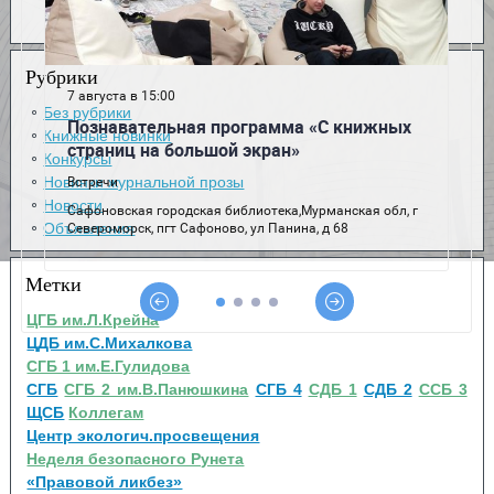
Рубрики
Без рубрики
Книжные новинки
Конкурсы
Новинки журнальной прозы
Новости
Объявления
Метки
ЦГБ им.Л.Крейна
ЦДБ им.С.Михалкова
СГБ 1 им.Е.Гулидова
СГБ
СГБ 2 им.В.Панюшкина
СГБ 4
СДБ 1
СДБ 2
ССБ 3
ЩСБ
Коллегам
Центр экологич.просвещения
Неделя безопасного Рунета
«Правовой ликбез»