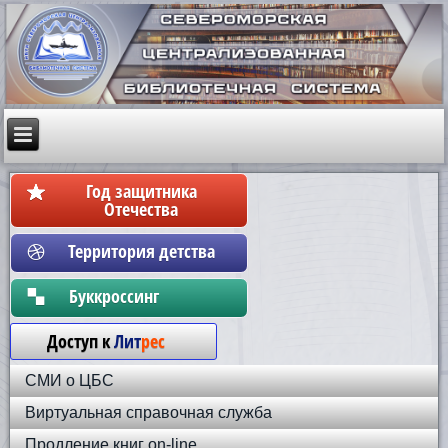
Год защитника
Отечества
Территория детства
Бyккpoccинг
Доступ к
Лит
рес
СМИ о ЦБС
Виртуальная справочная служба
Продление книг on-line