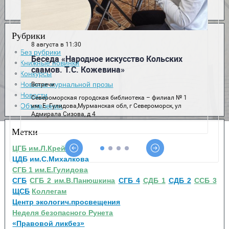
Рубрики
Без рубрики
Книжные новинки
Конкурсы
Новинки журнальной прозы
Новости
Объявления
Метки
ЦГБ им.Л.Крейна
ЦДБ им.С.Михалкова
СГБ 1 им.Е.Гулидова
СГБ
СГБ 2 им.В.Панюшкина
СГБ 4
СДБ 1
СДБ 2
ССБ 3
ЩСБ
Коллегам
Центр экологич.просвещения
Неделя безопасного Рунета
«Правовой ликбез»