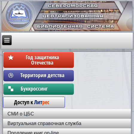
Год защитника
Отечества
Территория детства
Бyккpoccинг
Доступ к
Лит
рес
СМИ о ЦБС
Виртуальная справочная служба
Продление книг on-line