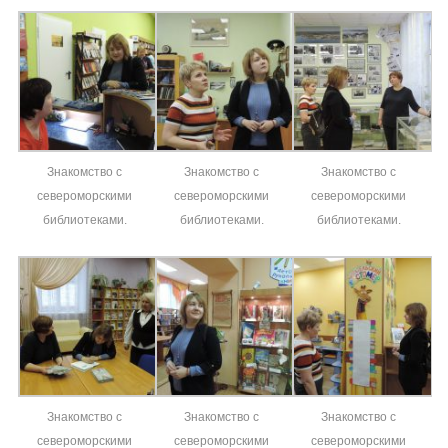
Знакомство с
Знакомство с
Знакомство с
североморскими
североморскими
североморскими
библиотеками.
библиотеками.
библиотеками.
Знакомство с
Знакомство с
Знакомство с
североморскими
североморскими
североморскими