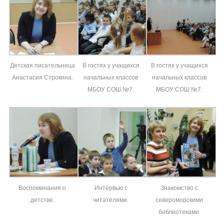
Детская писательница
В гостях у учащихся
В гостях у учащихся
Анастасия Строкина.
начальных классов
начальных классов
МБОУ СОШ №7.
МБОУ СОШ №7.
Воспоминания о
Интервью с
Знакомство с
детстве.
читателями.
североморскими
библиотеками.