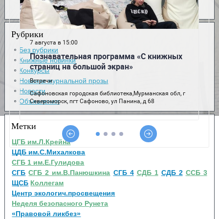
Рубрики
Без рубрики
Книжные новинки
Конкурсы
Новинки журнальной прозы
Новости
Объявления
Метки
ЦГБ им.Л.Крейна
ЦДБ им.С.Михалкова
СГБ 1 им.Е.Гулидова
СГБ
СГБ 2 им.В.Панюшкина
СГБ 4
СДБ 1
СДБ 2
ССБ 3
ЩСБ
Коллегам
Центр экологич.просвещения
Неделя безопасного Рунета
«Правовой ликбез»