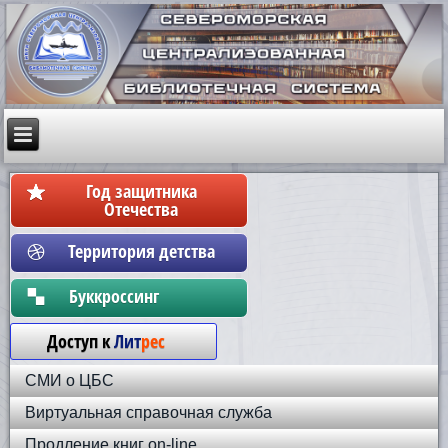
Год защитника
Отечества
Территория детства
Бyккpoccинг
Доступ к
Лит
рес
СМИ о ЦБС
Виртуальная справочная служба
Продление книг on-line