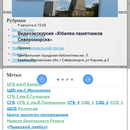
Рубрики
Без рубрики
Книжные новинки
Конкурсы
Новинки журнальной прозы
Новости
Объявления
Метки
ЦГБ им.Л.Крейна
ЦДБ им.С.Михалкова
СГБ 1 им.Е.Гулидова
СГБ
СГБ 2 им.В.Панюшкина
СГБ 4
СДБ 1
СДБ 2
ССБ 3
ЩСБ
Коллегам
Центр экологич.просвещения
Неделя безопасного Рунета
«Правовой ликбез»