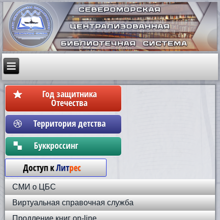
Год защитника
Отечества
Территория детства
Бyккpoccинг
Доступ к
Лит
рес
СМИ о ЦБС
Виртуальная справочная служба
Продление книг on-line