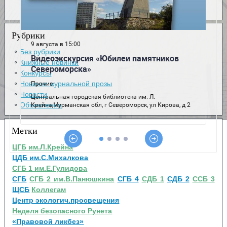
Рубрики
Без рубрики
Книжные новинки
Конкурсы
Новинки журнальной прозы
Новости
Объявления
Метки
ЦГБ им.Л.Крейна
ЦДБ им.С.Михалкова
СГБ 1 им.Е.Гулидова
СГБ
СГБ 2 им.В.Панюшкина
СГБ 4
СДБ 1
СДБ 2
ССБ 3
ЩСБ
Коллегам
Центр экологич.просвещения
Неделя безопасного Рунета
«Правовой ликбез»