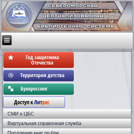
Год защитника
Отечества
Территория детства
Бyккpoccинг
Доступ к
Лит
рес
СМИ о ЦБС
Виртуальная справочная служба
Продление книг on-line