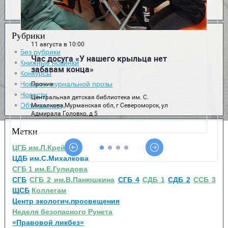
Рубрики
Без рубрики
Книжные новинки
Конкурсы
Новинки журнальной прозы
Новости
Объявления
Метки
ЦГБ им.Л.Крейна
ЦДБ им.С.Михалкова
СГБ 1 им.Е.Гулидова
СГБ
СГБ 2 им.В.Панюшкина
СГБ 4
СДБ 1
СДБ 2
ССБ 3
ЩСБ
Коллегам
Центр экологич.просвещения
Неделя безопасного Рунета
«Правовой ликбез»