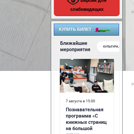
Версия для
слабовидящих
р
КУПИТЬ БИЛЕТ
р