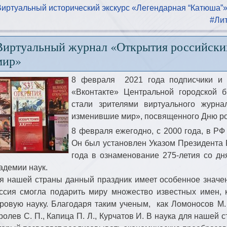
Виртуальный исторический экскурс «Легендарная “Катюша”
#Ли
Виртуальный журнал «Открытия российски
мир»
8 февраля 2021 года подписчики и 
«Вконтакте» Центральной городской 
стали зрителями виртуального журна
изменившие мир», посвященного Дню ро
8 февраля ежегодно, с 2000 года, в РФ
Он был установлен Указом Президента 
года в ознаменование 275-летия со дн
адемии наук.
я нашей страны данный праздник имеет особенное значен
ссия смогла подарить миру множество известных имен,
ровую науку. Благодаря таким ученым, как Ломоносов М. В
ролев С. П., Капица П. Л., Курчатов И. В наука для нашей