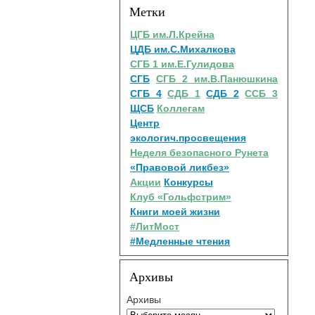
Метки
ЦГБ им.Л.Крейна
ЦДБ им.С.Михалкова
СГБ 1 им.Е.Гулидова
СГБ
СГБ 2 им.В.Панюшкина
СГБ 4
СДБ 1
СДБ 2
ССБ 3
ЩСБ
Коллегам
Центр
экологич.просвещения
Неделя безопасного Рунета
«Правовой ликбез»
Акции
Конкурсы
Клуб «Гольфстрим»
Книги моей жизни
#ЛитМост
#Медленные чтения
Архивы
Архивы