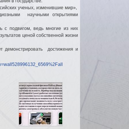
ния в государстве.
сийских ученых, изменившие мир»,
ндиозными научными открытиями
ь с подвигом, ведь многие из них
зультатов ценой собственной жизни
ет демонстрировать достижения и
51?w=wall528996132_6569%2Fall