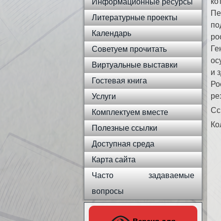
ко
Информационные ресурсы
Пе
Литературные проекты
по
Календарь
ро
Ге
Советуем прочитать
ос
Виртуальные выставки
и 
Гостевая книга
Ро
ре
Услуги
Сс
Комплектуем вместе
Ко
Полезные ссылки
Доступная среда
Карта сайта
Часто задаваемые
вопросы