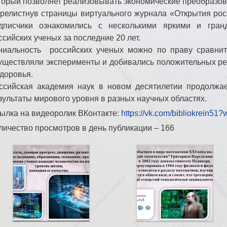
торый позволяет реализовывать экономические преобразова
релистнув страницы виртуального журнала «Открытия рос
дписчики ознакомились с несколькими яркими и гра
ссийских ученых за последние 20 лет.
ниальность российских ученых можно по праву сравнит
уществляли эксперименты и добивались положительных ре
здоровья.
ссийская академия наук в новом десятилетии продолжа
зультаты мирового уровня в разных научных областях.
ылка на видеоролик ВКонтакте:
https://vk.com/bibliokrein
личество просмотров в день публикации – 166