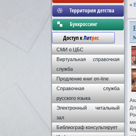
«
Территория детства
Бyккpoccинг
Доступ к
Лит
рес
СМИ о ЦБС
Виртуальная справочная
служба
Продление книг on-line
Справочная служба
русского языка
Ак
Дл
Электронный читальный
Ро
зал
ми
Библиограф консультирует
Ко