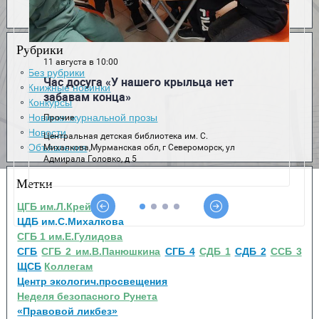
Рубрики
Без рубрики
Книжные новинки
Конкурсы
Новинки журнальной прозы
Новости
Объявления
Метки
ЦГБ им.Л.Крейна
ЦДБ им.С.Михалкова
СГБ 1 им.Е.Гулидова
СГБ
СГБ 2 им.В.Панюшкина
СГБ 4
СДБ 1
СДБ 2
ССБ 3
ЩСБ
Коллегам
Центр экологич.просвещения
Неделя безопасного Рунета
«Правовой ликбез»