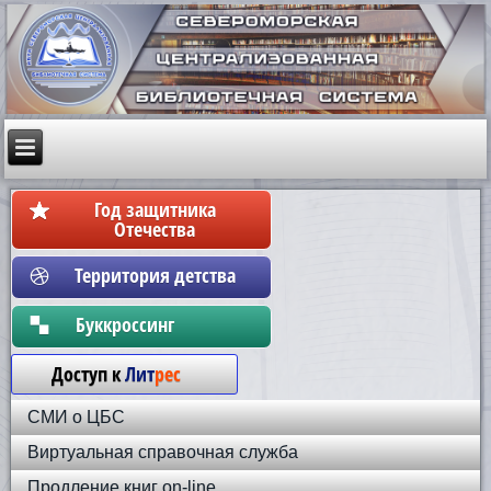
Год защитника
Отечества
Территория детства
Бyккpoccинг
Доступ к
Лит
рес
СМИ о ЦБС
Виртуальная справочная служба
Продление книг on-line