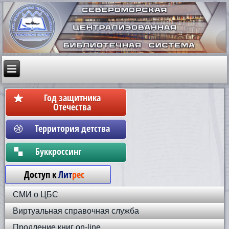
Год защитника
Отечества
Территория детства
Бyккpoccинг
Доступ к
Лит
рес
СМИ о ЦБС
Виртуальная справочная служба
Продление книг on-line