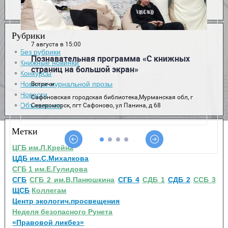
Рубрики
Без рубрики
Книжные новинки
Конкурсы
Новинки журнальной прозы
Новости
Объявления
Метки
ЦГБ им.Л.Крейна
ЦДБ им.С.Михалкова
СГБ 1 им.Е.Гулидова
СГБ
СГБ 2 им.В.Панюшкина
СГБ 4
СДБ 1
СДБ 2
ССБ 3
ЩСБ
Коллегам
Центр экологич.просвещения
Неделя безопасного Рунета
«Правовой ликбез»