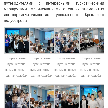
путеводителями с интересными туристическими
маршрутами, мини-изданиями о самых знаменитых
достопримечательностях уникального Крымского
полуострова.
Виртуальное
Виртуальное
Виртуальное
Виртуальное
путешествие
путешествие
путешествие
путешествие
«Крым и Россия –
«Крым и Россия –
«Крым и Россия –
«Крым и Россия –
единая судьба»
единая судьба»
единая судьба»
единая судьба»