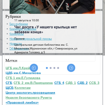
Рубрики
Без рубрики
Книжные новинки
Конкурсы
Новинки журнальной прозы
Новости
Объявления
Метки
ЦГБ им.Л.Крейна
ЦДБ им.С.Михалкова
СГБ 1 им.Е.Гулидова
СГБ
СГБ 2 им.В.Панюшкина
СГБ 4
СДБ 1
СДБ 2
ССБ 3
ЩСБ
Коллегам
Центр экологич.просвещения
Неделя безопасного Рунета
«Правовой ликбез»