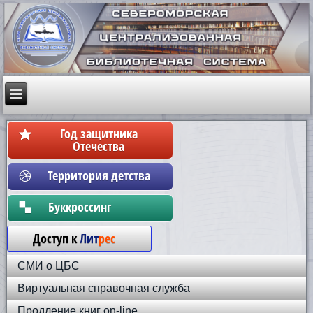
Год защитника
Отечества
Территория детства
Бyккpoccинг
Доступ к
Лит
рес
СМИ о ЦБС
Виртуальная справочная служба
Продление книг on-line