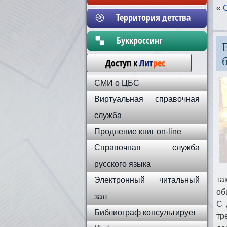
«
Территория детства
Бyккpoccинг
Доступ к
Лит
рес
СМИ о ЦБС
Виртуальная справочная
служба
Продление книг on-line
Справочная служба
русского языка
та
Электронный читальный
об
зал
С 
Библиограф консультирует
тр