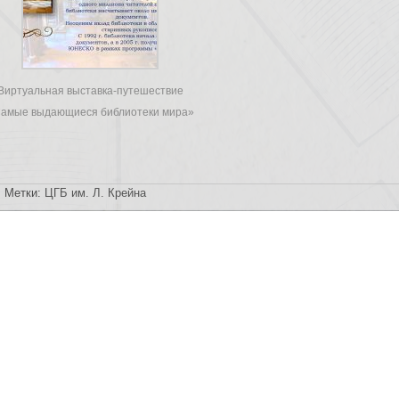
Виртуальная выставка-путешествие
амые выдающиеся библиотеки мира»
Метки:
ЦГБ им. Л. Крейна