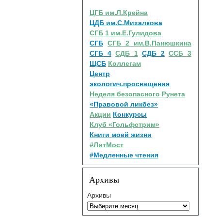
ЦГБ им.Л.Крейна
ЦДБ им.С.Михалкова
СГБ 1 им.Е.Гулидова
СГБ
СГБ 2 им.В.Панюшкина
СГБ 4
СДБ 1
СДБ 2
ССБ 3
ЩСБ
Коллегам
Центр
экологич.просвещения
Неделя безопасного Рунета
«Правовой ликбез»
Акции
Конкурсы
Клуб «Гольфстрим»
Книги моей жизни
#ЛитМост
#Медленные чтения
Архивы
Архивы