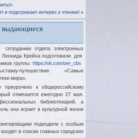
рить!»
т и подогревает интерес к чтению!
»
е выдающиеся
 сотрудники отдела электронных
и Леонида Крейна подготовили для
счиков группы
https://vk.com/oer_cbs
ставку-путешествие «Самые
еки мира».
е приурочено к общероссийскому
орый отмечается ежегодно 27 мая.
фессиональных библиотекарей, а
роль она играет в культурной жизни
роектировщики подходили с особым
 входят в списки главных городских