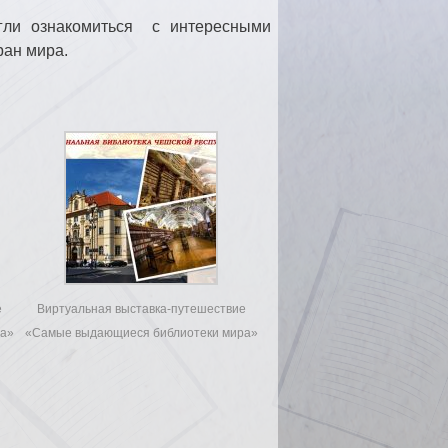
гли ознакомиться с интересными
ран мира.
е
Виртуальная выставка-путешествие
ра»
«Самые выдающиеся библиотеки мира»