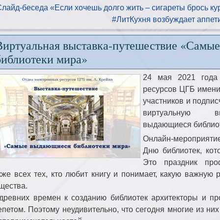
Слайд-беседа «Если хочешь долго жить – сигареты брось ку
#ЛитКухня возбуждает аппети
Виртуальная выставка-путешествие «Самы
библиотеки мира»
24 мая 2021 года
ресурсов ЦГБ имен
участников и подпи
виртуальную вы
выдающиеся библиот
Онлайн-мероприяти
Дню библиотек, кот
Это праздник про
кже всех тех, кто любит книгу и понимает, какую важную 
щества.
древних времен к созданию библиотек архитекторы и п
епетом. Поэтому неудивительно, что сегодня многие из них