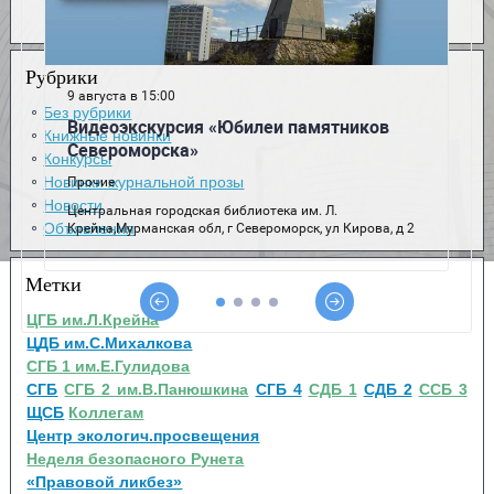
Рубрики
Без рубрики
Книжные новинки
Конкурсы
Новинки журнальной прозы
Новости
Объявления
Метки
ЦГБ им.Л.Крейна
ЦДБ им.С.Михалкова
СГБ 1 им.Е.Гулидова
СГБ
СГБ 2 им.В.Панюшкина
СГБ 4
СДБ 1
СДБ 2
ССБ 3
ЩСБ
Коллегам
Центр экологич.просвещения
Неделя безопасного Рунета
«Правовой ликбез»