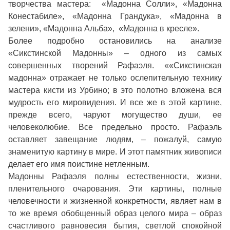
творчества мастера: «Мадонна Солли», «Мадонна
Конестабиле», «Мадонна Грандука», «Мадонна в
зелени», «Мадонна Альба», «Мадонна в кресле».
Более подробно остановились на анализе
«Сикстинской Мадонны» – одного из самых
совершенных творений Рафаэля. ««Сикстинская
мадонна» отражает не только ослепительную технику
мастера кисти из Урбино; в это полотно вложена вся
мудрость его мировидения. И все же в этой картине,
прежде всего, чаруют могущество души, ее
человеколюбие. Все предельно просто. Рафаэль
оставляет завещание людям, – пожалуй, самую
знаменитую картину в мире. И этот памятник живописи
делает его имя поистине нетленным.
Мадонны Рафаэля полны естественности, жизни,
пленительного очарования. Эти картины, полные
человечности и жизненной конкретности, являет нам в
то же время обобщенный образ целого мира – образ
счастливого равновесия бытия, светлой спокойной