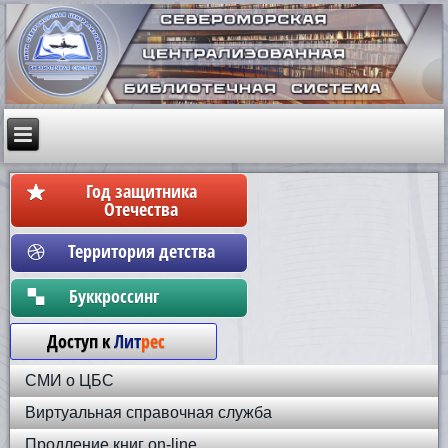
Год защитника
Отечества
Территория детства
Бyккpoccинг
Доступ к
Лит
рес
СМИ о ЦБС
Виртуальная справочная служба
Продление книг on-line