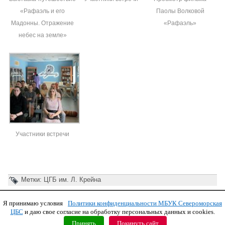
«Рафаэль и его
Паолы Волковой
Мадонны. Отражение
«Рафаэль»
небес на земле»
Участники встречи
Метки:
ЦГБ им. Л. Крейна
Я принимаю условия
Политики конфиденциальности МБУК Североморская
Copyright © 2011 МБУК СЦБС
ЦБС
и даю свое согласие на обработку персональных данных и cookies.
Принять
Покинуть сайт