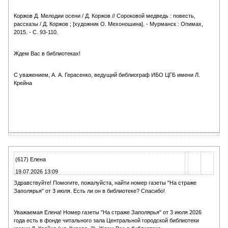
Коржов Д. Мелодии осени / Д. Коржов // Сороковой медведь : повесть,
рассказы / Д. Коржов ; [художник О. Мехоношина]. - Мурманск : Опимах,
2015. - С. 93-110.
Ждем Вас в библиотеках!
С уважением, А. А. Герасенко, ведущий библиограф ИБО ЦГБ имени Л.
Крейна
(617) Елена
19.07.2026 13:09
Здравствуйте! Помогите, пожалуйста, найти номер газеты "На страже
Заполярья" от 3 июля. Есть ли он в библиотеке? Спасибо!
Уважаемая Елена! Номер газеты "На страже Заполярья" от 3 июля 2026
года есть в фонде читального зала Центральной городской библиотеки