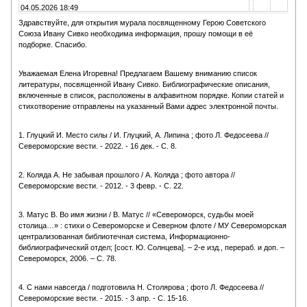
04.05.2026 18:49
Здравствуйте, для открытия мурала посвященному Герою Советского
Союза Ивану Сивко необходима информация, прошу помощи в её
подборке. Спасибо.
Уважаемая Елена Игоревна! Предлагаем Вашему вниманию список
литературы, посвященной Ивану Сивко. Библиографические описания,
включенные в список, расположены в алфавитном порядке. Копии статей и
стихотворение отправлены на указанный Вами адрес электронной почты.
1.
Глуцкий И. Место силы / И. Глуцкий, А. Липина ; фото Л. Федосеева //
Североморские вести. - 2022. - 16 дек. - С. 8.
2.
Коляда А. Не забывая прошлого / А. Коляда ; фото автора //
Североморские вести. - 2012. - 3 февр. - С. 22.
3.
Матус В. Во имя жизни / В. Матус // «Североморск, судьбы моей
столица…» : стихи о Североморске и Северном флоте / МУ Североморская
централизованная библиотечная система, Информационно-
библиографический отдел; [сост. Ю. Солнцева]. – 2-е изд., перераб. и доп. –
Североморск, 2006. – С. 78.
4.
С нами навсегда / подготовила Н. Столярова ; фото Л. Федосеева //
Североморские вести. - 2015. - 3 апр. - С. 15-16.