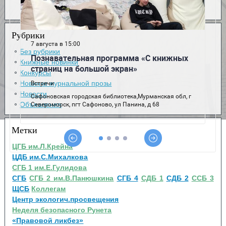
Рубрики
Без рубрики
Книжные новинки
Конкурсы
Новинки журнальной прозы
Новости
Объявления
Метки
ЦГБ им.Л.Крейна
ЦДБ им.С.Михалкова
СГБ 1 им.Е.Гулидова
СГБ
СГБ 2 им.В.Панюшкина
СГБ 4
СДБ 1
СДБ 2
ССБ 3
ЩСБ
Коллегам
Центр экологич.просвещения
Неделя безопасного Рунета
«Правовой ликбез»