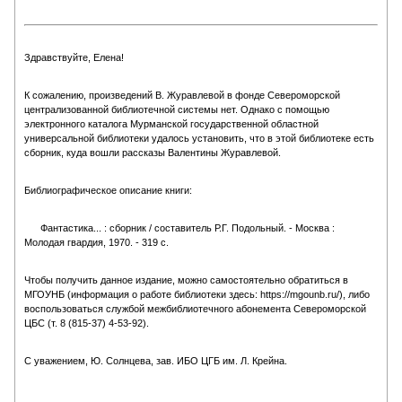
Здравствуйте, Елена!
К сожалению, произведений В. Журавлевой в фонде Североморской
централизованной библиотечной системы нет. Однако с помощью
электронного каталога Мурманской государственной областной
универсальной библиотеки удалось установить, что в этой библиотеке есть
сборник, куда вошли рассказы Валентины Журавлевой.
Библиографическое описание книги:
Фантастика... : сборник / составитель Р.Г. Подольный. - Москва :
Молодая гвардия, 1970. - 319 с.
Чтобы получить данное издание, можно самостоятельно обратиться в
МГОУНБ (информация о работе библиотеки здесь: https://mgounb.ru/), либо
воспользоваться службой межбиблиотечного абонемента Североморской
ЦБС (т. 8 (815-37) 4-53-92).
С уважением, Ю. Солнцева, зав. ИБО ЦГБ им. Л. Крейна.