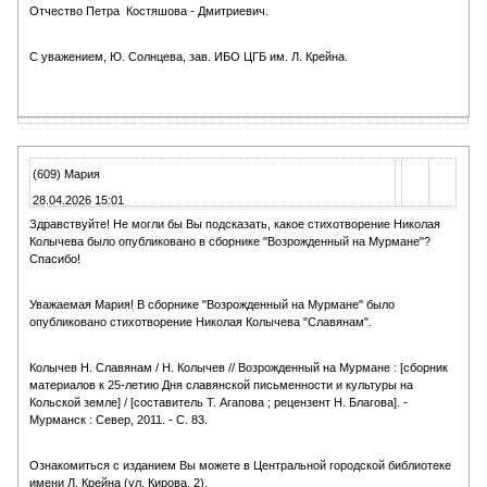
Отчество Петра Костяшова - Дмитриевич.
С уважением, Ю. Солнцева, зав. ИБО ЦГБ им. Л. Крейна.
(609) Мария
28.04.2026 15:01
Здравствуйте! Не могли бы Вы подсказать, какое стихотворение Николая
Колычева было опубликовано в сборнике "Возрожденный на Мурмане"?
Спасибо!
Уважаемая Мария! В сборнике "Возрожденный на Мурмане" было
опубликовано стихотворение Николая Колычева "Славянам".
Колычев Н. Славянам / Н. Колычев // Возрожденный на Мурмане : [сборник
материалов к 25-летию Дня славянской письменности и культуры на
Кольской земле] / [составитель Т. Агапова ; рецензент Н. Благова]. -
Мурманск : Север, 2011. - С. 83.
Ознакомиться с изданием Вы можете в Центральной городской библиотеке
имени Л. Крейна (ул. Кирова, 2).