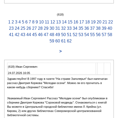
(618)
1
2
3
4
5
6
7
8
9
10
11
12
13
14
15
16
17
18
19
20
21
22
23
24
25
26
27
28
29
30
31
32
33
34
35
36
37
38
39
40
41
42
43
44
45
46
47
48
49
50
51
52
53
54
55
56
57
58
59
60
61
62
>
(618) Иван Сергеевич
24.07.2026 16:05
Здравствуйте! В 1997 году в газете "На страже Заполярья" был напечатан
рассказ Дмитрия Коржова "Мелодии осени". Можно ли его прочитать в
каком-нибудь сборнике? Спасибо!
Уважаемый Иван Сергеевич! Рассказ "Мелодии осени" был опубликован в
сборнике Дмитрия Коржова "Сороковой медведь". Ознакомиться с книгой
Вы можете в Центральной городской библиотеке имени Л. Крейна (ул.
Кирова, 2) или других библиотеках Североморской централизованной
библиотечной системы.