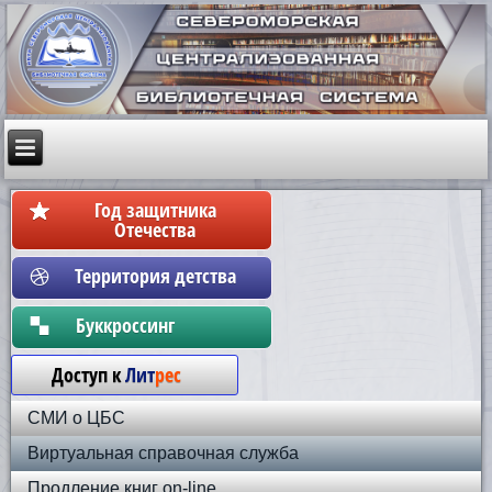
Год защитника
Отечества
Территория детства
Бyккpoccинг
Доступ к
Лит
рес
СМИ о ЦБС
Виртуальная справочная служба
Продление книг on-line