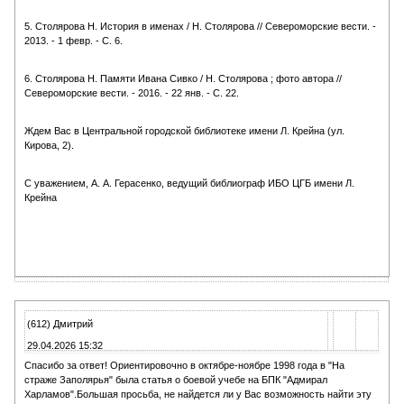
5.
Столярова Н. История в именах / Н. Столярова // Североморские вести. -
2013. - 1 февр. - С. 6.
6.
Столярова Н. Памяти Ивана Сивко / Н. Столярова ; фото автора //
Североморские вести. - 2016. - 22 янв. - С. 22.
Ждем Вас в Центральной городской библиотеке имени Л. Крейна (ул.
Кирова, 2).
С уважением, А. А. Герасенко, ведущий библиограф ИБО ЦГБ имени Л.
Крейна
(612) Дмитрий
29.04.2026 15:32
Спасибо за ответ! Ориентировочно в октябре-ноябре 1998 года в "На
страже Заполярья" была статья о боевой учебе на БПК "Адмирал
Харламов".Большая просьба, не найдется ли у Вас возможность найти эту