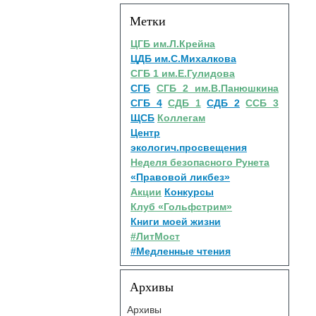
Метки
ЦГБ им.Л.Крейна
ЦДБ им.С.Михалкова
СГБ 1 им.Е.Гулидова
СГБ
СГБ 2 им.В.Панюшкина
СГБ 4
СДБ 1
СДБ 2
ССБ 3
ЩСБ
Коллегам
Центр
экологич.просвещения
Неделя безопасного Рунета
«Правовой ликбез»
Акции
Конкурсы
Клуб «Гольфстрим»
Книги моей жизни
#ЛитМост
#Медленные чтения
Архивы
Архивы