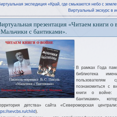
Виртуальная экспедиция «Край, где смыкаются небо с зем
Виртуальный экскурс в и
Виртуальная презентация «Читаем книги о 
«Мальчики с бантиками».
В рамках Года пам
библиотека име
пользователям с
познакомиться с в
книги о войне: 
бантиками»
, кото
ерритория детства» сайта «Североморская централи
tps://sevcbs.ru/child
).