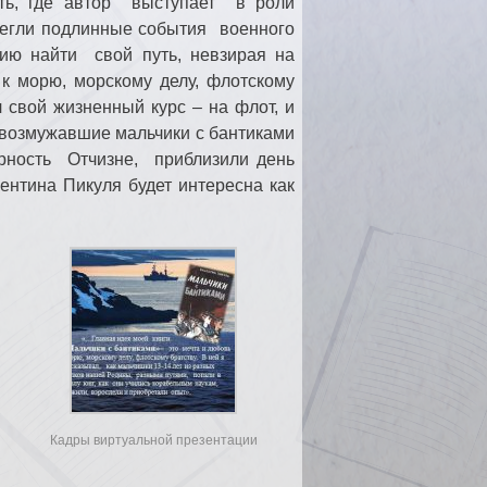
сть, где автор выступает в роли
легли подлинные события военного
нию найти свой путь, невзирая на
к морю, морскому делу, флотскому
 свой жизненный курс – на флот, и
к возмужавшие мальчики с бантиками
ерность Отчизне, приблизили день
нтина Пикуля будет интересна как
Кадры виртуальной презентации