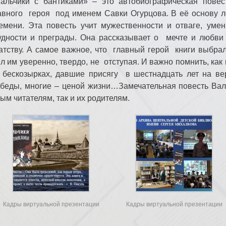
альчики с бантиками» – это автобиографическая пове
авного героя под именем Савки Огурцова. В её основу 
емени. Эта повесть учит мужественности и отваге, уме
удности и преграды. Она рассказывает о мечте и любви 
атству. А самое важное, что главный герой книги выбрал
л им уверенно, твердо, не отступая. И важно помнить, ка
 бескозырках, давшие присягу в шестнадцать лет на в
беды, многие – ценой жизни…Замечательная повесть Вале
ым читателям, так и их родителям.
Кадры виртуальной презентации
Кадры виртуальной презентации