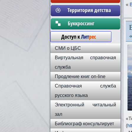
«
Территория детства
Бyккpoccинг
Доступ к
Лит
рес
СМИ о ЦБС
Виртуальная справочная
служба
Продление книг on-line
Справочная служба
русского языка
Электронный читальный
зал
«Т
Библиограф консультирует
(
ht