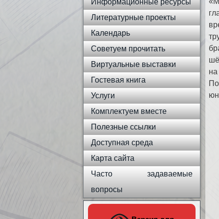
«М
Информационные ресурсы
гл
Литературные проекты
вр
Календарь
тр
бр
Советуем прочитать
шё
Виртуальные выставки
на
Гостевая книга
По
юн
Услуги
Комплектуем вместе
Полезные ссылки
Доступная среда
Карта сайта
Часто задаваемые
вопросы