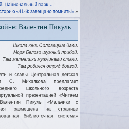
лей. Национальный парк…
сторию «41-й: завещано помнить!»
»
войне: Валентин Пикуль
Школа юнг. Соловецкие дали.
Моря Белого шумный прибой.
Там мальчишки мужчинами стали,
Там родился отряд боевой.
яти и славы Центральная детская
ни С. Михалкова предлагает
реднего школьного возраста
иртуальной презентацией «Читаем
Валентин Пикуль «Мальчики с
рая размещена на странице
зованная библиотечная система»