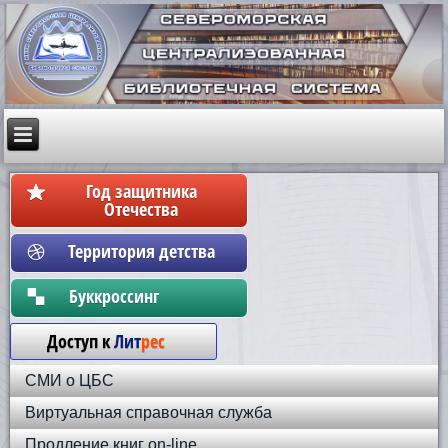
Год защитника
Отечества
Территория детства
Бyккpoccинг
Доступ к
Лит
рес
СМИ о ЦБС
Виртуальная справочная служба
Продление книг on-line