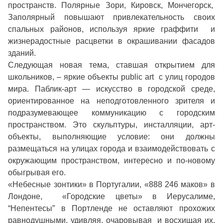
пространств. Полярные Зори, Кировск, Мончегорск,
Заполярный повышают привлекательность своих
спальных районов, используя яркие граффити и
жизнерадостные расцветки в окрашивании фасадов
зданий.
Следующая новая тема, ставшая открытием для
школьников, – яркие объекты public art с улиц городов
мира. Паблик-арт — искусство в городской среде,
ориентированное на неподготовленного зрителя и
подразумевающее коммуникацию с городским
пространством. Это скульптуры, инсталляции, арт-
объекты, выполняющие условие: они должны
размещаться на улицах города и взаимодействовать с
окружающим пространством, интересно и по-новому
обыгрывая его.
«Небесные зонтики» в Португалии, «888 246 маков» в
Лондоне, «Городские цветы» в Иерусалиме,
“Непентесы” в Портленде не оставляют прохожих
равнодушными, удивляя, очаровывая и восхищая их.