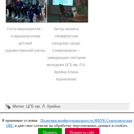
Гости мероприятия –
Автор проекта
старшеклассники
«Комфортная
детской
городская среда.
художественной школы
Североморск» –
заведующая сектором
молодежи ЦГБ им. Л.А.
Крейна Елена
Корниленко
Метки:
ЦГБ им. Л. Крейна
Я принимаю условия
Политики конфиденциальности МБУК Североморская
Copyright © 2011 МБУК СЦБС
ЦБС
и даю свое согласие на обработку персональных данных и cookies.
Принять
Покинуть сайт