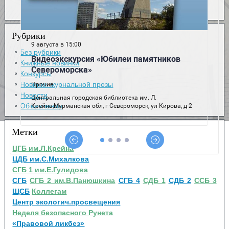
Рубрики
Без рубрики
Книжные новинки
Конкурсы
Новинки журнальной прозы
Новости
Объявления
Метки
ЦГБ им.Л.Крейна
ЦДБ им.С.Михалкова
СГБ 1 им.Е.Гулидова
СГБ
СГБ 2 им.В.Панюшкина
СГБ 4
СДБ 1
СДБ 2
ССБ 3
ЩСБ
Коллегам
Центр экологич.просвещения
Неделя безопасного Рунета
«Правовой ликбез»