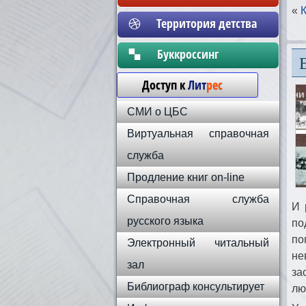
«
Территория детства
Бyккpoccинг
Доступ к
Лит
рес
СМИ о ЦБС
Виртуальная справочная
служба
Продление книг on-line
Справочная служба
И 
русского языка
по
по
Электронный читальный
не
зал
за
Библиограф консультирует
лю