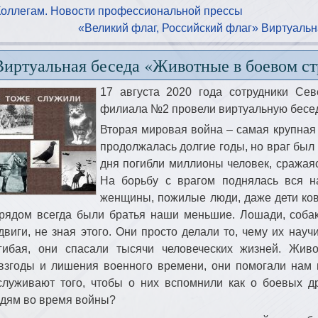
Коллегам. Новости профессиональной прессы
«Великий флаг, Российский флаг» Виртуаль
Виртуальная беседа «Животные в боевом с
17 августа 2020 года сотрудники Сев
филиала №2 провели виртуальную бесе
Вторая мировая война – самая крупная 
продолжалась долгие годы, но враг был 
дня погибли миллионы человек, сражаяс
На борьбу с врагом поднялась вся 
женщины, пожилые люди, даже дети ков
рядом всегда были братья наши меньшие. Лошади, собак
двиги, не зная этого. Они просто делали то, чему их науч
гибая, они спасали тысячи человеческих жизней. Жи
взгоды и лишения военного времени, они помогали нам 
служивают того, чтобы о них вспомнили как о боевых д
дям во время войны?