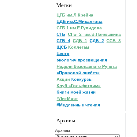
Метки
ЦГБ им.Л.Крейна
ЦДБ им.С.Михалкова
СГБ 1 им.Е.Гулидова
СГБ
СГБ 2 им.В.Панюшкина
СГБ 4
СДБ 1
СДБ 2
ССБ 3
ЩСБ
Коллегам
Центр
экологич.просвещения
Неделя безопасного Рунета
«Правовой ликбез»
Акции
Конкурсы
Клуб «Гольфстрим»
Книги моей жизни
#ЛитМост
#Медленные чтения
Архивы
Архивы