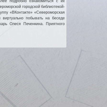
олее подробно ознакомиться с их
ероморской городской библиотекой-
уппу «ВКонтакте» «Североморская
 и виртуально побывать на беседе
карь Олеся Печенкина. Приятного