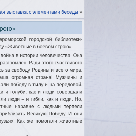
ная выставка с элементами беседы
»
трою»
ероморской городской библиотеки-
ду «Животные в боевом строю».
война в истории человечества. Она
разгромлен. Ради этого счастливого
ь за свободу Родины и всего мира.
наша огромная страна! Мужчины и
али победу в тылу и на передовой.
и и голуби, как и люди совершали
или люди – и гибли, как и люди. Но,
вотные наравне с людьми терпели
приблизить Великую Победу. И они
рузьях. Как же помогали животные