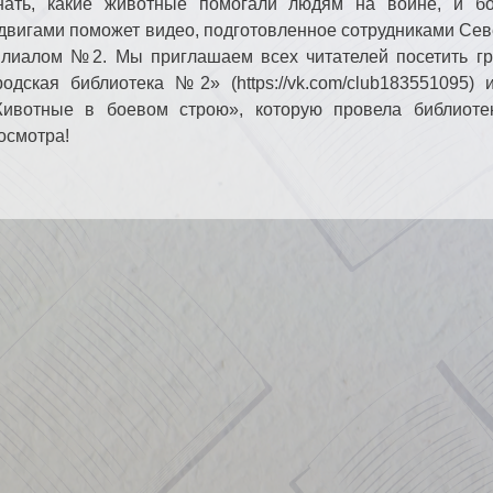
нать, какие животные помогали людям на войне, и б
двигами поможет видео, подготовленное сотрудниками Сев
лиалом №2. Мы приглашаем всех читателей посетить гр
родская библиотека №2» (https://vk.com/club183551095)
ивотные в боевом строю», которую провела библиоте
осмотра!