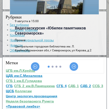
Рубрики
Без рубрики
Книжные новинки
Конкурсы
Новинки журнальной прозы
Новости
Объявления
Метки
ЦГБ им.Л.Крейна
ЦДБ им.С.Михалкова
СГБ 1 им.Е.Гулидова
СГБ
СГБ 2 им.В.Панюшкина
СГБ 4
СДБ 1
СДБ 2
ССБ 3
ЩСБ
Коллегам
Центр экологич.просвещения
Неделя безопасного Рунета
«Правовой ликбез»