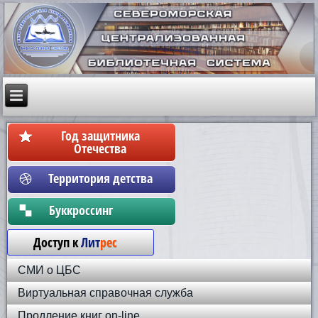
Год защитника
Отечества
Территория детства
Бyккpoccинг
Доступ к
Лит
рес
СМИ о ЦБС
Виртуальная справочная служба
Продление книг on-line