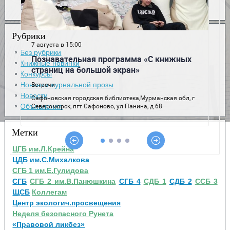
Рубрики
Без рубрики
Книжные новинки
Конкурсы
Новинки журнальной прозы
Новости
Объявления
Метки
ЦГБ им.Л.Крейна
ЦДБ им.С.Михалкова
СГБ 1 им.Е.Гулидова
СГБ
СГБ 2 им.В.Панюшкина
СГБ 4
СДБ 1
СДБ 2
ССБ 3
ЩСБ
Коллегам
Центр экологич.просвещения
Неделя безопасного Рунета
«Правовой ликбез»