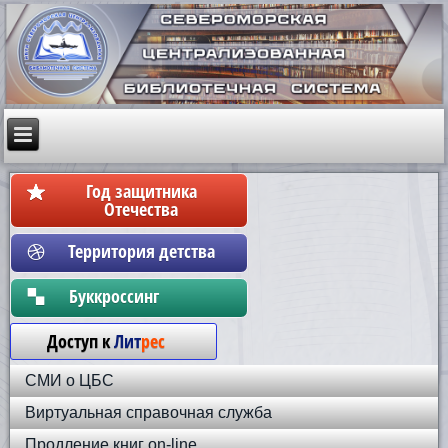
Год защитника
Отечества
Территория детства
Бyккpoccинг
Доступ к
Лит
рес
СМИ о ЦБС
Виртуальная справочная служба
Продление книг on-line