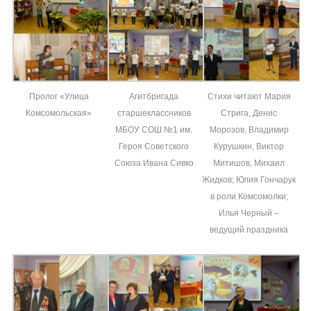
Пролог «Улица
Агитбригада
Стихи читают Мария
Комсомольская»
старшеклассников
Стрига, Денис
МБОУ СОШ №1 им.
Морозов, Владимир
Героя Советского
Курушкин, Виктор
Союза Ивана Сивко
Митишов, Михаил
Жидков; Юлия Гончарук
в роли Комсомолки;
Илья Черный –
ведущий праздника