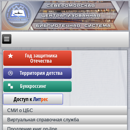
Год защитника
Отечества
Территория детства
Бyккpoccинг
Доступ к
Лит
рес
СМИ о ЦБС
Виртуальная справочная служба
Продление книг on-line