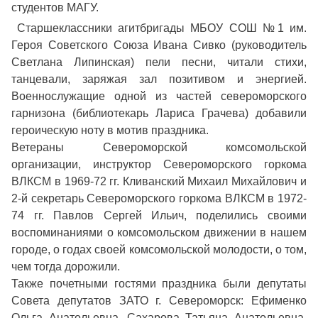
студентов МАГУ.
Старшеклассники агитбригады МБОУ СОШ №1 им.
Героя Советского Союза Ивана Сивко (руководитель
Светлана Липинская) пели песни, читали стихи,
танцевали, заряжая зал позитивом и энергией.
Военнослужащие одной из частей североморского
гарнизона (библиотекарь Лариса Грачева) добавили
героическую ноту в мотив праздника.
Ветераны Североморской комсомольской
организации, инструктор Североморского горкома
ВЛКСМ в 1969-72 гг. Кливанский Михаил Михайлович и
2-й секретарь Североморского горкома ВЛКСМ в 1972-
74 гг. Павлов Сергей Ильич, поделились своими
воспоминаниями о комсомольском движении в нашем
городе, о годах своей комсомольской молодости, о том,
чем тогда дорожили.
Также почетными гостями праздника были депутаты
Совета депутатов ЗАТО г. Североморск: Ефименко
Ольга Анатольевна, Сахарова Татьяна Анатольевна,