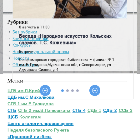
Рубрики
Без рубрики
Книжные новинки
Конкурсы
Новинки журнальной прозы
Новости
Объявления
Метки
ЦГБ им.Л.Крейна
ЦДБ им.С.Михалкова
СГБ 1 им.Е.Гулидова
СГБ
СГБ 2 им.В.Панюшкина
СГБ 4
СДБ 1
СДБ 2
ССБ 3
ЩСБ
Коллегам
Центр экологич.просвещения
Неделя безопасного Рунета
«Правовой ликбез»