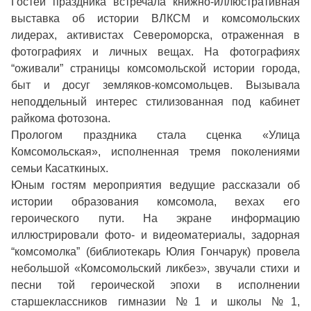
Гостей праздника встречала книжно-иллюстративная
выставка об истории ВЛКСМ и комсомольских
лидерах, активистах Североморска, отраженная в
фотографиях и личных вещах. На фотографиях
“оживали” страницы комсомольской истории города,
быт и досуг земляков-комсомольцев. Вызывала
неподдельный интерес стилизованная под кабинет
райкома фотозона.
Прологом праздника стала сценка «Улица
Комсомольская», исполненная тремя поколениями
семьи Касаткиных.
Юным гостям мероприятия ведущие рассказали об
истории образования комсомола, вехах его
героического пути. На экране информацию
иллюстрировали фото- и видеоматериалы, задорная
“комсомолка” (библиотекарь Юлия Гончарук) провела
небольшой «Комсомольский ликбез», звучали стихи и
песни той героической эпохи в исполнении
старшеклассников гимназии №1 и школы №1,