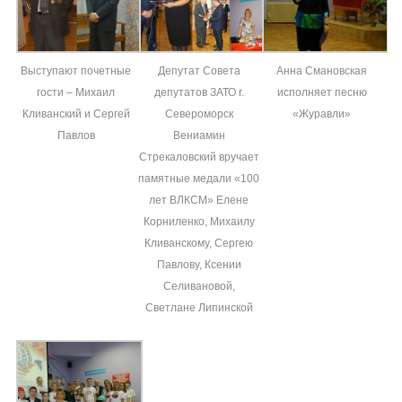
Выступают почетные
Депутат Совета
Анна Смановская
гости – Михаил
депутатов ЗАТО г.
исполняет песню
Кливанский и Сергей
Североморск
«Журавли»
Павлов
Вениамин
Стрекаловский вручает
памятные медали «100
лет ВЛКСМ» Елене
Корниленко, Михаилу
Кливанскому, Сергею
Павлову, Ксении
Селивановой,
Светлане Липинской