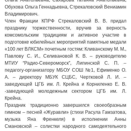
Обухова Ольга Геннадьевна, Стрекаловский Вениамин
Владимирович.
Член Фракции КПРФ Стрекаловский В. В. придал
празднику торжественности, вручив за верность
комсомольским традициям и активное участие в
подготовке юбилейных мероприятий памятные медали
«100 лет ВЛКСМ» почетным гостям: Кливанскому М. М.,
Павлову С. И., Селивановой К. В. – руководителю
МТИУ “Радио-Североморск”, Липинской С. П. –
педагогу-организатору МБОУ СОШ №1, Ефименко О.
А. – директору МБУК СЦБС, Чертковой Л. И. –
заведующей ЦГБ им. Л. Крейна и Корниленко Е. В.
-заведующей молодежным сектором ЦГБ им. Л.
Крейна.
Праздник традиционно завершился своеобразным
гимном – песней «Журавли» (стихи Расула Гамзатова,
музыка Яна Френкеля) в исполнении Анны
Смановской – солистки народного самодеятельного