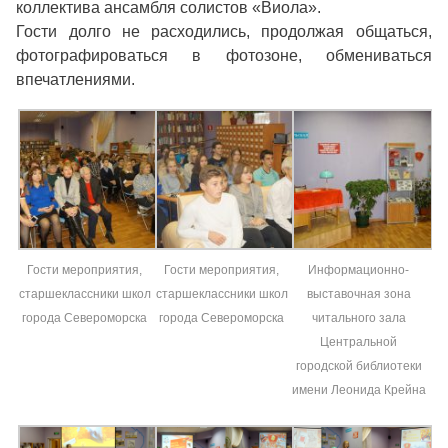
коллектива ансамбля солистов «Виола».
Гости долго не расходились, продолжая общаться,
фотографироваться в фотозоне, обмениваться
впечатлениями.
Гости мероприятия,
Гости мероприятия,
Информационно-
старшеклассники школ
старшеклассники школ
выставочная зона
города Североморска
города Североморска
читального зала
Центральной
городской библиотеки
имени Леонида Крейна