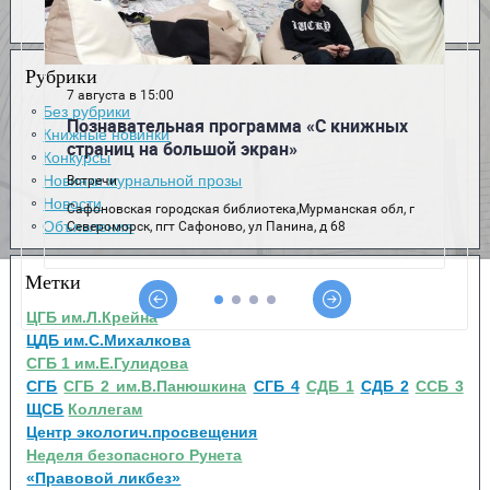
Рубрики
Без рубрики
Книжные новинки
Конкурсы
Новинки журнальной прозы
Новости
Объявления
Метки
ЦГБ им.Л.Крейна
ЦДБ им.С.Михалкова
СГБ 1 им.Е.Гулидова
СГБ
СГБ 2 им.В.Панюшкина
СГБ 4
СДБ 1
СДБ 2
ССБ 3
ЩСБ
Коллегам
Центр экологич.просвещения
Неделя безопасного Рунета
«Правовой ликбез»