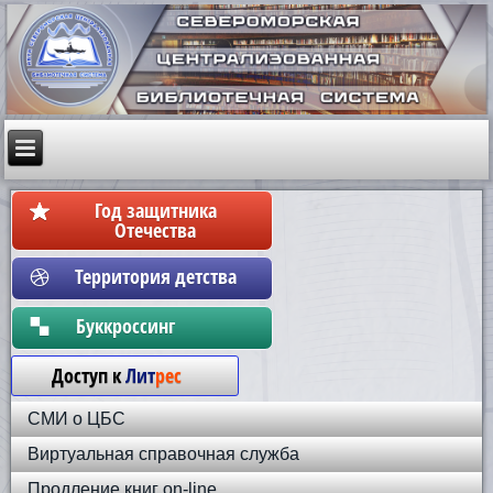
Год защитника
Отечества
Территория детства
Бyккpoccинг
Доступ к
Лит
рес
СМИ о ЦБС
Виртуальная справочная служба
Продление книг on-line