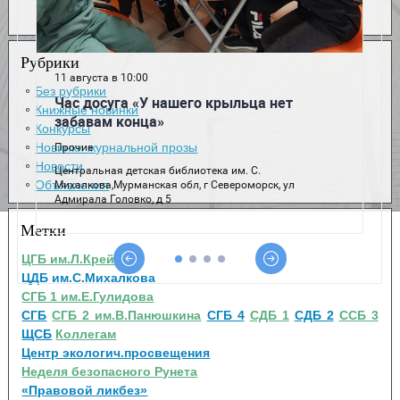
Рубрики
Без рубрики
Книжные новинки
Конкурсы
Новинки журнальной прозы
Новости
Объявления
Метки
ЦГБ им.Л.Крейна
ЦДБ им.С.Михалкова
СГБ 1 им.Е.Гулидова
СГБ
СГБ 2 им.В.Панюшкина
СГБ 4
СДБ 1
СДБ 2
ССБ 3
ЩСБ
Коллегам
Центр экологич.просвещения
Неделя безопасного Рунета
«Правовой ликбез»