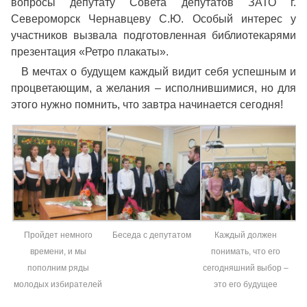
вопросы депутату Совета депутатов ЗАТО г.
Североморск Чернавцеву С.Ю. Особый интерес у
участников вызвала подготовленная библиотекарями
презентация «Ретро плакаты».
В мечтах о будущем каждый видит себя успешным и
процветающим, а желания – исполнившимися, но для
этого нужно помнить, что завтра начинается сегодня!
Пройдет немного
Беседа с депутатом
Каждый должен
времени, и мы
понимать, что его
пополним ряды
сегодняшний выбор –
молодых избирателей
это его будущее