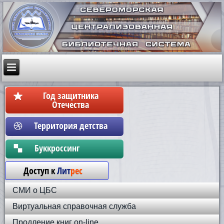
Год защитника
Отечества
Территория детства
Бyккpoccинг
Доступ к
Лит
рес
СМИ о ЦБС
Виртуальная справочная служба
Продление книг on-line