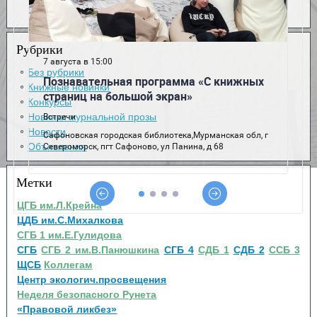
Рубрики
Без рубрики
Книжные новинки
Конкурсы
Новинки журнальной прозы
Новости
Объявления
Метки
ЦГБ им.Л.Крейна
ЦДБ им.С.Михалкова
СГБ 1 им.Е.Гулидова
СГБ
СГБ 2 им.В.Панюшкина
СГБ 4
СДБ 1
СДБ 2
ССБ 3
ЩСБ
Коллегам
Центр экологич.просвещения
Неделя безопасного Рунета
«Правовой ликбез»