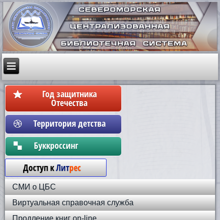
Год защитника
Отечества
Территория детства
Бyккpoccинг
Доступ к
Лит
рес
СМИ о ЦБС
Виртуальная справочная служба
Продление книг on-line