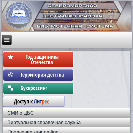
Год защитника
Отечества
Территория детства
Бyккpoccинг
Доступ к
Лит
рес
СМИ о ЦБС
Виртуальная справочная служба
Продление книг on-line