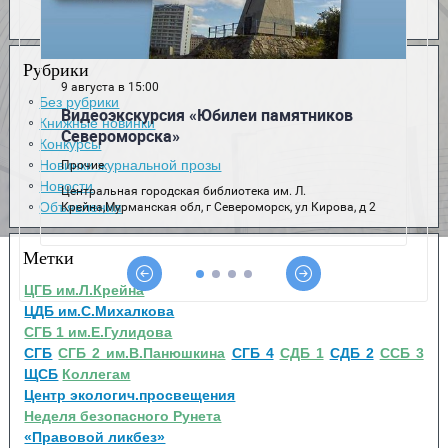
Рубрики
Без рубрики
Книжные новинки
Конкурсы
Новинки журнальной прозы
Новости
Объявления
Метки
ЦГБ им.Л.Крейна
ЦДБ им.С.Михалкова
СГБ 1 им.Е.Гулидова
СГБ
СГБ 2 им.В.Панюшкина
СГБ 4
СДБ 1
СДБ 2
ССБ 3
ЩСБ
Коллегам
Центр экологич.просвещения
Неделя безопасного Рунета
«Правовой ликбез»