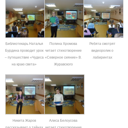
Библиотекарь Наталья
Полина Хромова
Ребята смотрят
Бурдина проводит урок
читает стихотворение
видеоролик о
– путешествие «Чудеса
«Северное сияние» В.
лабиринтах
на краю света»
Журавского
Никита Жаров
Алиса Белоусова
рассказывает о тайнах
читает стихотворение