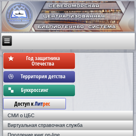
Год защитника
Отечества
Территория детства
Бyккpoccинг
Доступ к
Лит
рес
СМИ о ЦБС
Виртуальная справочная служба
Продление книг on-line