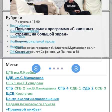
Рубрики
Без рубрики
Книжные новинки
Конкурсы
Новинки журнальной прозы
Новости
Объявления
Метки
ЦГБ им.Л.Крейна
ЦДБ им.С.Михалкова
СГБ 1 им.Е.Гулидова
СГБ
СГБ 2 им.В.Панюшкина
СГБ 4
СДБ 1
СДБ 2
ССБ 3
ЩСБ
Коллегам
Центр экологич.просвещения
Неделя безопасного Рунета
«Правовой ликбез»