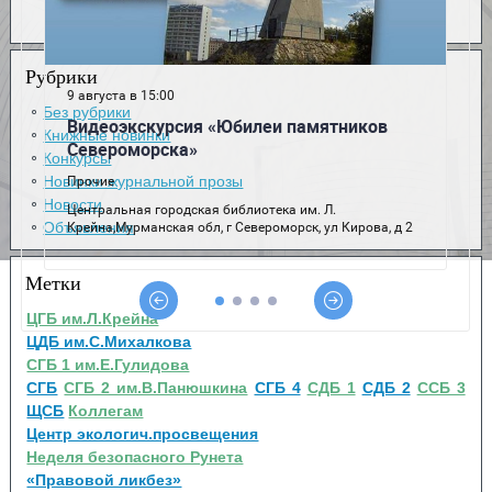
Рубрики
Без рубрики
Книжные новинки
Конкурсы
Новинки журнальной прозы
Новости
Объявления
Метки
ЦГБ им.Л.Крейна
ЦДБ им.С.Михалкова
СГБ 1 им.Е.Гулидова
СГБ
СГБ 2 им.В.Панюшкина
СГБ 4
СДБ 1
СДБ 2
ССБ 3
ЩСБ
Коллегам
Центр экологич.просвещения
Неделя безопасного Рунета
«Правовой ликбез»