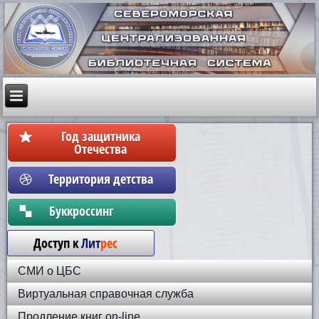
Год защитника
Отечества
Территория детства
Бyккpoccинг
Доступ к
Лит
рес
СМИ о ЦБС
Виртуальная справочная служба
Продление книг on-line