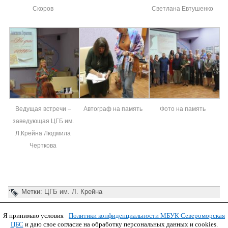
Скоров
Светлана Евтушенко
Ведущая встречи –
Автограф на память
Фото на память
заведующая ЦГБ им.
Л.Крейна Людмила
Черткова
Метки:
ЦГБ им. Л. Крейна
Я принимаю условия
Политики конфиденциальности МБУК Североморская
Copyright © 2011 МБУК СЦБС
ЦБС
и даю свое согласие на обработку персональных данных и cookies.