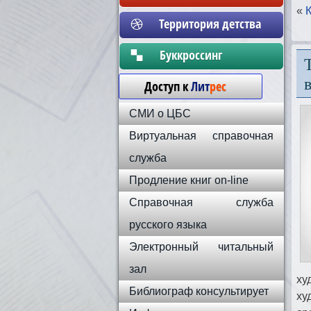
«
Территория детства
Бyккpoccинг
Доступ к
Лит
рес
СМИ о ЦБС
Виртуальная справочная
служба
Продление книг on-line
Справочная служба
русского языка
Электронный читальный
зал
ху
Библиограф консультирует
ху