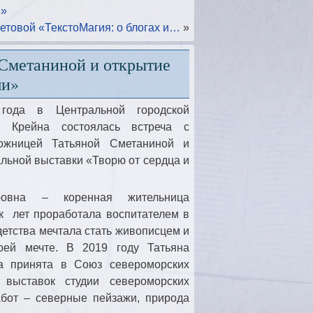
е»
етовой «ТекстоМагия: о блогах и…
»
 Сметаниной и открытие
ши»
года в Центральной городской
. Крейна состоялась встреча с
дожницей Татьяной Сметаниной и
льной выставки «Творю от сердца и
ровна – коренная жительница
к лет проработала воспитателем в
 детства мечтала стать живописцем и
оей мечте. В 2019 году Татьяна
а принята в Союз североморских
 выставок студии североморских
абот – северные пейзажи, природа