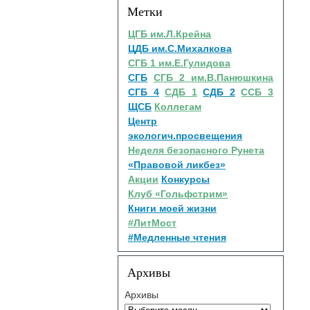
Метки
ЦГБ им.Л.Крейна
ЦДБ им.С.Михалкова
СГБ 1 им.Е.Гулидова
СГБ
СГБ 2 им.В.Панюшкина
СГБ 4
СДБ 1
СДБ 2
ССБ 3
ЩСБ
Коллегам
Центр
экологич.просвещения
Неделя безопасного Рунета
«Правовой ликбез»
Акции
Конкурсы
Клуб «Гольфстрим»
Книги моей жизни
#ЛитМост
#Медленные чтения
Архивы
Архивы