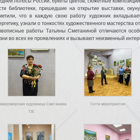
едней полосы России, букеты цветов, сюжетные композиции
сти библиотеки, пришедшие на открытие выставки, окуну
метили, что в каждую свою работу художник вкладывае
ергетику, узнали о тонкостях художественного мастерства от
вописные работы Татьяны Сметаниной отличаются особо
зни во всех ее проявлениях и вызывают неизменный интере
евероморская художница Сметанина
Гости мероприятия
Т.В.