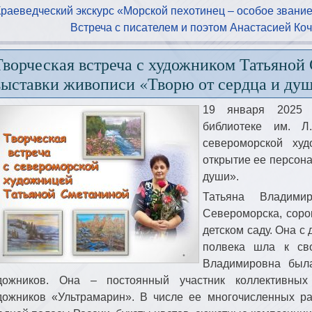
Краеведческий экскурс «Морской пехотинец – особое звани
Встреча с писателем и поэтом Анастасией Коч
Творческая встреча с художником Татьяной
выставки живописи «Творю от сердца и ду
19 января 2025 
библиотеке им. Л
североморской ху
открытие ее персона
души».
Татьяна Владими
Североморска, соро
детском саду. Она с
полвека шла к св
Владимировна был
дожников. Она – постоянный участник коллективных
дожников «Ультрамарин». В числе ее многочисленных р