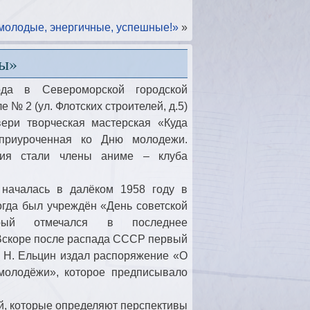
молодые, энергичные, успешные!»
»
ты»
да в Североморской городской
 № 2 (ул. Флотских строителей, д.5)
вери творческая мастерская «Куда
 приуроченная ко Дню молодежи.
тия стали члены аниме – клуба
 началась в далёком 1958 году в
огда был учреждён «День советской
орый отмечался в последнее
Вскоре после распада СССР первый
. Н. Ельцин издал распоряжение «О
молодёжи», которое предписывало
й, которые определяют перспективы