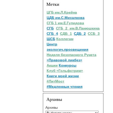
Метки
ЦГБ им.Л.Крейна
ЦДБ им.С.Михалкова
СГБ 1 им.Е.Гулидова
СГБ
СГБ 2 им.В.Панюшкина
СГБ 4
СДБ 1
СДБ 2
ССБ 3
ЩСБ
Коллегам
Центр
экологич.просвещения
Неделя безопасного Рунета
«Правовой ликбез»
Акции
Конкурсы
Клуб «Гольфстрим»
Книги моей жизни
#ЛитМост
#Медленные чтения
Архивы
Архивы