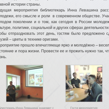
авной истории страны.
дущая мероприятия библиотекарь Инна Левашина расс
лодежи, его смысле и роли в современном обществе. Уча
лодом поколении и о том, как сегодня в России молодеж
льтуре, политике, социальной и других сферах деятельности
обы отпраздновать этот день, гостям было предложено с
узей – цветы в технике оригами.
роприятие прошло впечатляюще ярко и молодёжно – весело
стояние и пора жизни. Провести ее и прожить нужно так, 
знь.
блиотекарь Инна Левашина знакомит с
Гости мероприятия