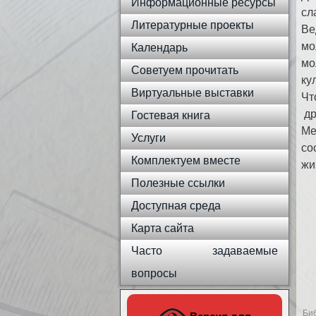
Информационные ресурсы
сл
Литературные проекты
Ве
мо
Календарь
мо
Советуем прочитать
ку
Виртуальные выставки
Чт
др
Гостевая книга
Ме
Услуги
со
Комплектуем вместе
жи
Полезные ссылки
Доступная среда
Карта сайта
Часто задаваемые
вопросы
Би