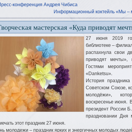
Пресс-конференция Андрея Чибиса
Информационный коктейль «Мы – 
Творческая мастерская «Куда приводят меч
27 июня 2019 го
библиотеке – филиале
распахнула свои д
приводят мечты»,
Гостями мероприя
«Danketsu».
История праздника
Советском Союзе, к
молодёжи», кот
воскресенье июня. 
президент России Б
праздновании Дня 
мечать этот праздник 27 июня.
нь молодежи – праздник ярких и энергичных молодых люде