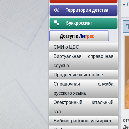
«
Территория детства
Бyккpoccинг
Доступ к
Лит
рес
СМИ о ЦБС
Виртуальная справочная
служба
Продление книг on-line
Справочная служба
русского языка
Электронный читальный
зал
от
Библиограф консультирует
Де