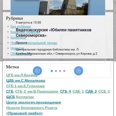
Рубрики
Без рубрики
Книжные новинки
Конкурсы
Новинки журнальной прозы
Новости
Объявления
Метки
ЦГБ им.Л.Крейна
ЦДБ им.С.Михалкова
СГБ 1 им.Е.Гулидова
СГБ
СГБ 2 им.В.Панюшкина
СГБ 4
СДБ 1
СДБ 2
ССБ 3
ЩСБ
Коллегам
Центр экологич.просвещения
Неделя безопасного Рунета
«Правовой ликбез»