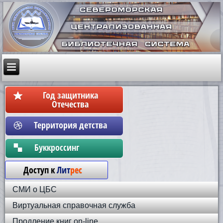
Год защитника
Отечества
Территория детства
Бyккpoccинг
Доступ к
Лит
рес
СМИ о ЦБС
Виртуальная справочная служба
Продление книг on-line