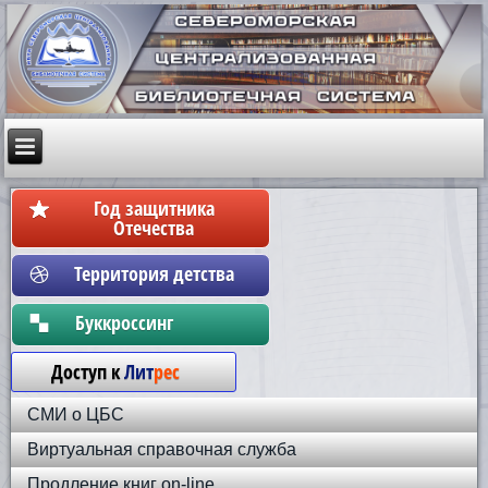
Год защитника
Отечества
Территория детства
Бyккpoccинг
Доступ к
Лит
рес
СМИ о ЦБС
Виртуальная справочная служба
Продление книг on-line