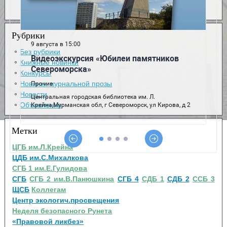
Рубрики
Без рубрики
Книжные новинки
Конкурсы
Новинки журнальной прозы
Новости
Объявления
Метки
ЦГБ им.Л.Крейна
ЦДБ им.С.Михалкова
СГБ 1 им.Е.Гулидова
СГБ
СГБ 2 им.В.Панюшкина
СГБ 4
СДБ 1
СДБ 2
ССБ 3
ЩСБ
Коллегам
Центр экологич.просвещения
Неделя безопасного Рунета
«Правовой ликбез»