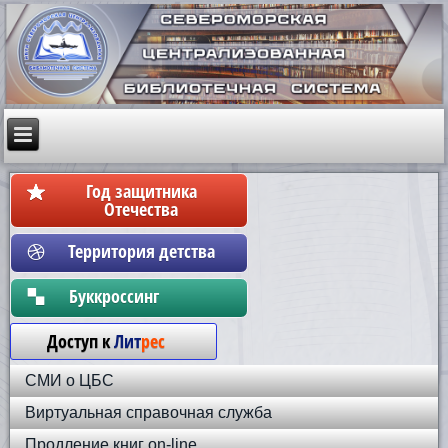
Год защитника
Отечества
Территория детства
Бyккpoccинг
Доступ к
Лит
рес
СМИ о ЦБС
Виртуальная справочная служба
Продление книг on-line