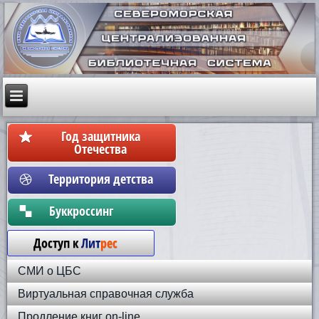
Год защитника
Отечества
Территория детства
Бyккpoccинг
Доступ к
Лит
рес
СМИ о ЦБС
Виртуальная справочная служба
Продление книг on-line