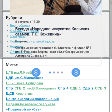
Рубрики
Без рубрики
Книжные новинки
Конкурсы
Новинки журнальной прозы
Новости
Объявления
Метки
ЦГБ им.Л.Крейна
ЦДБ им.С.Михалкова
СГБ 1 им.Е.Гулидова
СГБ
СГБ 2 им.В.Панюшкина
СГБ 4
СДБ 1
СДБ 2
ССБ 3
ЩСБ
Коллегам
Центр экологич.просвещения
Неделя безопасного Рунета
«Правовой ликбез»