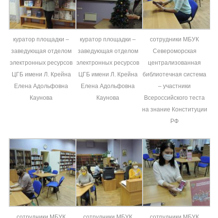
куратор площадки –
куратор площадки –
сотрудники МБУК
заведующая отделом
заведующая отделом
Североморская
электронных ресурсов
электронных ресурсов
централизованная
ЦГБ имени Л. Крейна
ЦГБ имени Л. Крейна
библиотечная система
Елена Адольфовна
Елена Адольфовна
– участники
Каунова
Каунова
Всероссийского теста
на знание Конституции
РФ
сотрудники МБУК
сотрудники МБУК
сотрудники МБУК