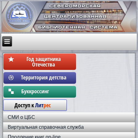
Год защитника
Отечества
Территория детства
Бyккpoccинг
Доступ к
Лит
рес
СМИ о ЦБС
Виртуальная справочная служба
Продление книг on-line