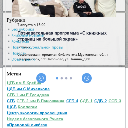
Рубрики
Без рубрики
Книжные новинки
Конкурсы
Новинки журнальной прозы
Новости
Объявления
Метки
ЦГБ им.Л.Крейна
ЦДБ им.С.Михалкова
СГБ 1 им.Е.Гулидова
СГБ
СГБ 2 им.В.Панюшкина
СГБ 4
СДБ 1
СДБ 2
ССБ 3
ЩСБ
Коллегам
Центр экологич.просвещения
Неделя безопасного Рунета
«Правовой ликбез»