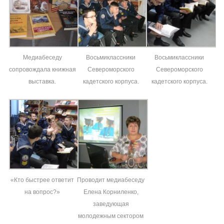
Медиабеседу
Восьмиклассники
Восьмиклассники
сопровождала книжная
Североморского
Североморского
выставка.
кадетского корпуса.
кадетского корпуса.
«Кто быстрее ответит
Проводит медиабеседу
на вопрос?»
Елена Корниленко,
заведующая
молодежным сектором