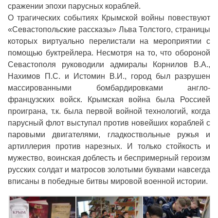
сражении эпохи парусных кораблей.
О трагических событиях Крымской войны повествуют
«Севастопольские рассказы» Льва Толстого, страницы
которых виртуально перелистали на мероприятии с
помощью буктрейлера. Несмотря на то, что обороной
Севастополя руководили адмиралы Корнилов В.А.,
Нахимов П.С. и Истомин В.И., город был разрушен
массированными бомбардировками англо-
французских войск. Крымская война была Россией
проиграна, т.к. была первой войной технологий, когда
парусный флот выступал против новейших кораблей с
паровыми двигателями, гладкоствольные ружья и
артиллерия против нарезных. И только стойкость и
мужество, воинская доблесть и беспримерный героизм
русских солдат и матросов золотыми буквами навсегда
вписаны в победные битвы мировой военной истории.