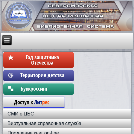
Год защитника
Отечества
Территория детства
Бyккpoccинг
Доступ к
Лит
рес
СМИ о ЦБС
Виртуальная справочная служба
Продление книг on-line