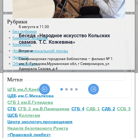
Рубрики
Без рубрики
Книжные новинки
Конкурсы
Новинки журнальной прозы
Новости
Объявления
Метки
ЦГБ им.Л.Крейна
ЦДБ им.С.Михалкова
СГБ 1 им.Е.Гулидова
СГБ
СГБ 2 им.В.Панюшкина
СГБ 4
СДБ 1
СДБ 2
ССБ 3
ЩСБ
Коллегам
Центр экологич.просвещения
Неделя безопасного Рунета
«Правовой ликбез»