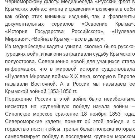
Черноморскому флоту. Медиабеседа «Русский флот в
Крымских войнах: имена и сражения» включила в себя
как обзор этих книжных изданий, так и фрагменты
документальных сериалов «Освоение Крыма»,
«История Государства Российского», «Нулевая
Мировая», «Война в Крыму – все в дыму».
Из медиабеседы кадеты узнали, сколько было русско-
турецких войн, и как они затрагивали судьбу Крымского
полуострова. Совершенно новой для учащихся стала
информация, что в мировой истории существовала
«Нулевая Мировая война» XIX века, которую в Европе
называли Восточной. А в России мы называем ее
Крымской войной 1853-1856 гг.
Поражение России в этой войне было неизбежным,
несмотря на крупнейшую победу начала войны –
Синопское морское сражение 18 ноября 1853 года.
Североморские кадеты помнят об этой победе и с
гордостью носят гюйсы, третья белая полоска которых
символизирует победу в последнем крупном морском