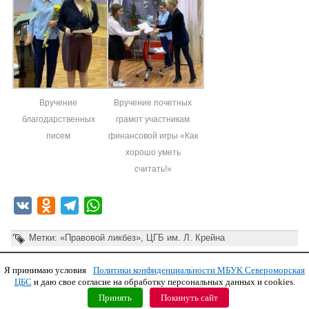
Вручение
Вручение почетных
благодарственных
грамот участникам
писем
финансовой игры «Как
хорошо уметь
считать!»
VK
Odnoklassniki
Telegram
WhatsApp
Метки:
«Правовой ликбез»
,
ЦГБ им. Л. Крейна
Я принимаю условия
Политики конфиденциальности МБУК Североморская
Copyright © 2011 МБУК СЦБС
ЦБС
и даю свое согласие на обработку персональных данных и cookies.
Принять
Покинуть сайт