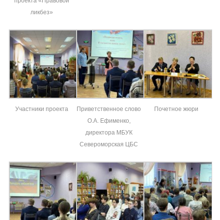
проекта «Правовой
ликбез»
Участники проекта
Приветственное слово
Почетное жюри
О.А. Ефименко,
директора МБУК
Североморская ЦБС