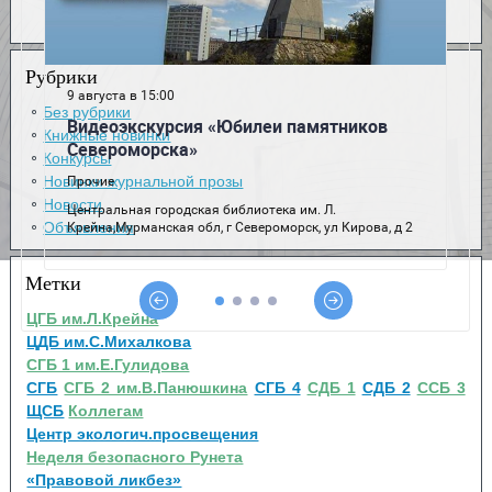
Рубрики
Без рубрики
Книжные новинки
Конкурсы
Новинки журнальной прозы
Новости
Объявления
Метки
ЦГБ им.Л.Крейна
ЦДБ им.С.Михалкова
СГБ 1 им.Е.Гулидова
СГБ
СГБ 2 им.В.Панюшкина
СГБ 4
СДБ 1
СДБ 2
ССБ 3
ЩСБ
Коллегам
Центр экологич.просвещения
Неделя безопасного Рунета
«Правовой ликбез»