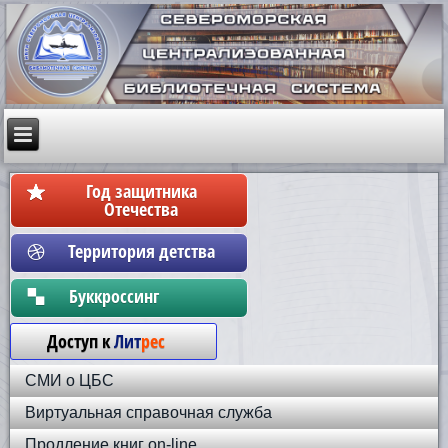
Год защитника
Отечества
Территория детства
Бyккpoccинг
Доступ к
Лит
рес
СМИ о ЦБС
Виртуальная справочная служба
Продление книг on-line