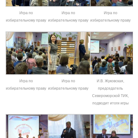
Игра по
Игра по
Игра по
избирательному праву
избирательному праву
избирательному праву
Игра по
Игра по
И.В. Жуковская,
избирательному праву
избирательному праву
председатель
Североморской ТИК,
подводит итоги игры