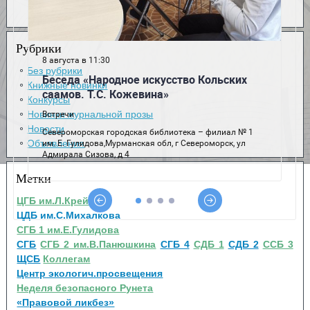
Рубрики
Без рубрики
Книжные новинки
Конкурсы
Новинки журнальной прозы
Новости
Объявления
Метки
ЦГБ им.Л.Крейна
ЦДБ им.С.Михалкова
СГБ 1 им.Е.Гулидова
СГБ
СГБ 2 им.В.Панюшкина
СГБ 4
СДБ 1
СДБ 2
ССБ 3
ЩСБ
Коллегам
Центр экологич.просвещения
Неделя безопасного Рунета
«Правовой ликбез»