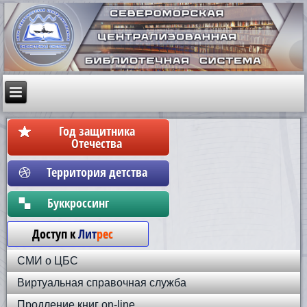
Год защитника
Отечества
Территория детства
Бyккpoccинг
Доступ к
Лит
рес
СМИ о ЦБС
Виртуальная справочная служба
Продление книг on-line