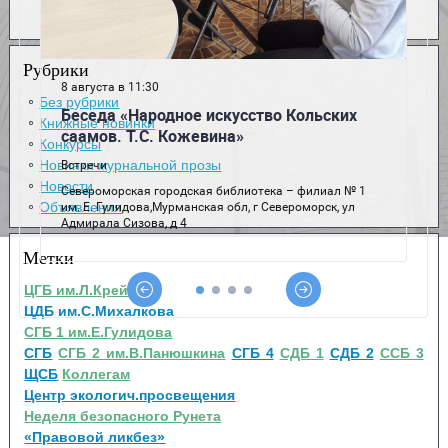
Рубрики
Без рубрики
Книжные новинки
Конкурсы
Новинки журнальной прозы
Новости
Объявления
Метки
ЦГБ им.Л.Крейна
ЦДБ им.С.Михалкова
СГБ 1 им.Е.Гулидова
СГБ
СГБ 2 им.В.Панюшкина
СГБ 4
СДБ 1
СДБ 2
ССБ 3
ЩСБ
Коллегам
Центр экологич.просвещения
Неделя безопасного Рунета
«Правовой ликбез»