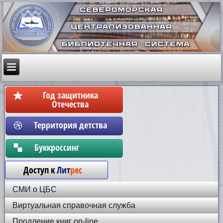
Год защитника
Отечества
Территория детства
Бyккpoccинг
Доступ к
Лит
рес
СМИ о ЦБС
Виртуальная справочная служба
Продление книг on-line