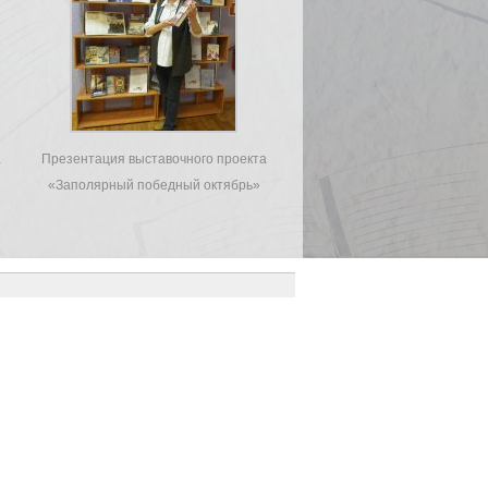
а
Презентация выставочного проекта
«Заполярный победный октябрь»