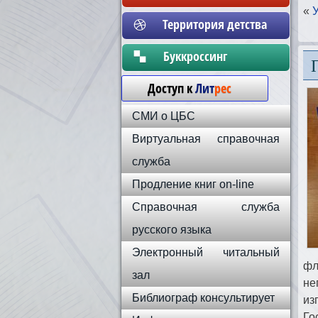
«
Территория детства
Бyккpoccинг
Доступ к
Лит
рес
СМИ о ЦБС
Виртуальная справочная
служба
Продление книг on-line
Справочная служба
русского языка
Электронный читальный
фл
зал
не
Библиограф консультирует
из
Го