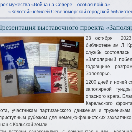
Урок мужества «Война на Севере – особая война»
«Золотой» юбилей Североморской городской библиоте
Презентация выставочного проекта «Запол
23 октября 2023 
библиотеке им. Л. 
службы состоялась 
«Заполярный побед
годовщине разгро
Заполярье.
1200 дней и ночей с
заполярной тундр
опасного врага. Бл
Карельского фронт
ота, участникам партизанского движения и труженикам
приступным рубежом для немецко-фашистских захватчиков
гнан с Кольской земли.
сти встречи ознакомились с документальными издани