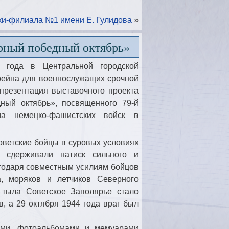
ки-филиала №1 имени Е. Гулидова
»
ярный победный октябрь»
года в Центральной городской
Крейна для военнослужащих срочной
презентация выставочного проекта
ный октябрь», посвященного 79-й
ма немецко-фашистских войск в
оветские бойцы в суровых условиях
ы сдерживали натиск сильного и
агодаря совместным усилиям бойцов
а, моряков и летчиков Северного
 тыла Советское Заполярье стало
, а 29 октября 1944 года враг был
ями, фотоальбомами и мемуарами