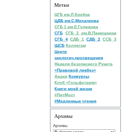
Метки
ЦГБ им.Л.Крейна
ЦДБ им.С.Михалкова
СГБ 1 им.Е.Гулидова
СГБ
СГБ 2 им.В.Панюшкина
СГБ 4
СДБ 1
СДБ 2
ССБ 3
ЩСБ
Коллегам
Центр
экологич.просвещения
Неделя безопасного Рунета
«Правовой ликбез»
Акции
Конкурсы
Клуб «Гольфстрим»
Книги моей жизни
#ЛитМост
#Медленные чтения
Архивы
Архивы