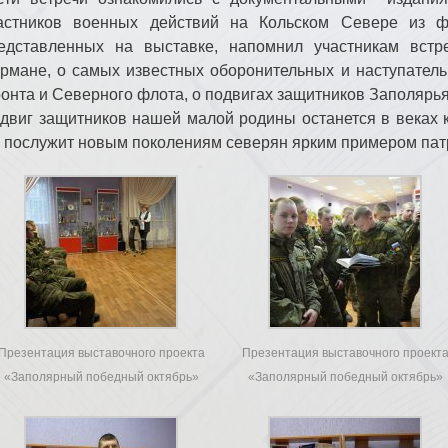
астников военных действий на Кольском Севере из ф
едставленных на выставке, напомнил участникам вст
рмане, о самых известных оборонительных и наступатель
онта и Северного флота, о подвигах защитников Заполярья
двиг защитников нашей малой родины останется в веках к
 послужит новым поколениям северян ярким примером пат
Презентация выставочного проекта
Презентация выставочного проект
«Заполярный победный октябрь»
«Заполярный победный октябрь»