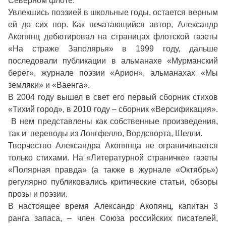
Северном флоте.
Увлекшись поэзией в школьные годы, остается верным
ей до сих пор. Как печатающийся автор, Александр
Акопянц дебютировал на страницах флотской газеты
«На страже Заполярья» в 1999 году, дальше
последовали публикации в альманахе «Мурманский
берег», журнале поэзии «Арион», альманахах «Мы
земляки» и «Ваенга».
В 2004 году вышел в свет его первый сборник стихов
«Тихий город», в 2010 году – сборник «Версификация».
В нем представлены как собственные произведения,
так и переводы из Лонгфелло, Вордсворта, Шелли.
Творчество Александра Акопянца не ограничивается
только стихами. На «Литературной страничке» газеты
«Полярная правда» (а также в журнале «Октябрь»)
регулярно публиковались критические статьи, обзоры
прозы и поэзии.
В настоящее время Александр Акопянц, капитан 3
ранга запаса, – член Союза российских писателей,