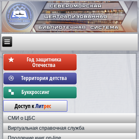
Год защитника
Отечества
Территория детства
Бyккpoccинг
Доступ к
Лит
рес
СМИ о ЦБС
Виртуальная справочная служба
Продление книг on-line