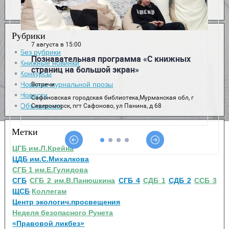
Рубрики
Без рубрики
Книжные новинки
Конкурсы
Новинки журнальной прозы
Новости
Объявления
Метки
ЦГБ им.Л.Крейна
ЦДБ им.С.Михалкова
СГБ 1 им.Е.Гулидова
СГБ
СГБ 2 им.В.Панюшкина
СГБ 4
СДБ 1
СДБ 2
ССБ 3
ЩСБ
Коллегам
Центр экологич.просвещения
Неделя безопасного Рунета
«Правовой ликбез»