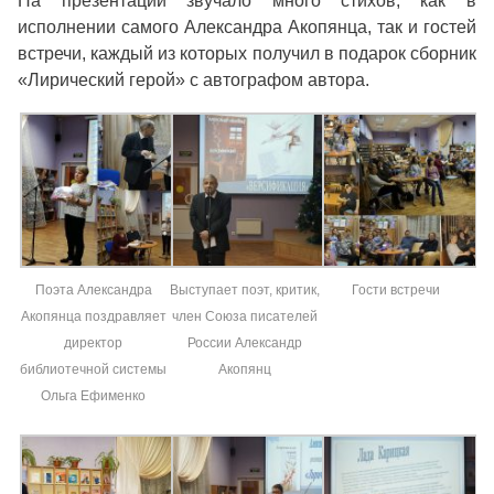
На презентации звучало много стихов, как в
исполнении самого Александра Акопянца, так и гостей
встречи, каждый из которых получил в подарок сборник
«Лирический герой» с автографом автора.
Поэта Александра
Выступает поэт, критик,
Гости встречи
Акопянца поздравляет
член Союза писателей
директор
России Александр
библиотечной системы
Акопянц
Ольга Ефименко