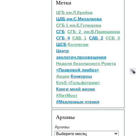
Метки
ЦГБ им.Л.Крейна
ЦДБ им.С.Михалкова
СГБ 1 им.Е.Гулидова
СГБ
СГБ 2 им.В.Панюшкина
СГБ 4
СДБ 1
СДБ 2
ССБ 3
ЩСБ
Коллегам
Центр
экологич.просвещения
Неделя безопасного Рунета
«Правовой ликбез»
Акции
Конкурсы
Клуб «Гольфстрим»
Книги моей жизни
#ЛитМост
#Медленные чтения
Архивы
Архивы