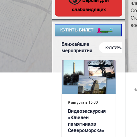
Версия для
чл
слабовидящих
Со
Сю
во
КУПИТЬ БИЛЕТ
Ч