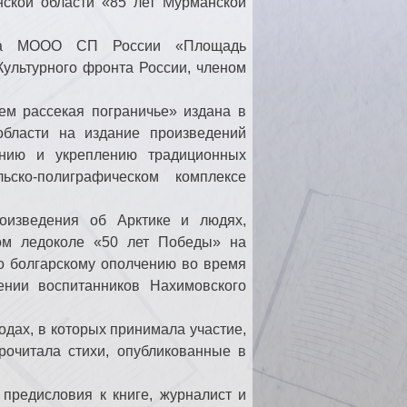
нской области «85 лет Мурманской
аха МООО СП России «Площадь
Культурного фронта России, членом
ем рассекая пограничье» издана в
области на издание произведений
ению и укреплению традиционных
ьско-полиграфическом комплексе
оизведения об Арктике и людях,
м ледоколе «50 лет Победы» на
о болгарскому ополчению во время
ении воспитанников Нахимовского
одах, в которых принимала участие,
рочитала стихи, опубликованные в
предисловия к книге, журналист и