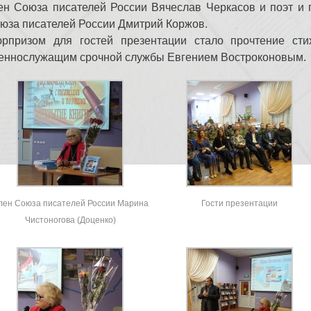
ен Союза писателей России Вячеслав Черкасов и поэт и п
юза писателей России Дмитрий Коржов.
рпризом для гостей презентации стало прочтение ст
еннослужащим срочной службы Евгением Востроконовым.
лен Союза писателей России Марина
Гости презентации
Чистоногова (Доценко)