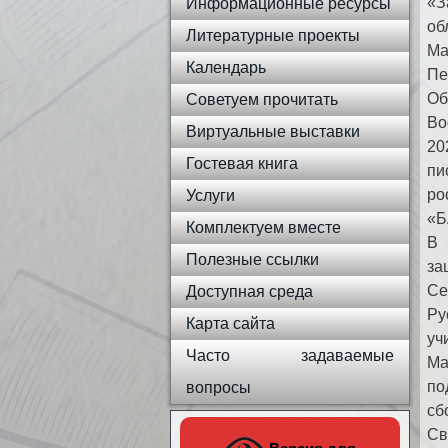
«З
Информационные ресурсы
об
Литературные проекты
Ма
Календарь
Пе
Об
Советуем прочитать
Во
Виртуальные выставки
20
Гостевая книга
пи
ро
Услуги
«Б
Комплектуем вместе
В 
Полезные ссылки
за
Се
Доступная среда
Ру
Карта сайта
уч
Часто задаваемые
Ма
по
вопросы
сб
Св