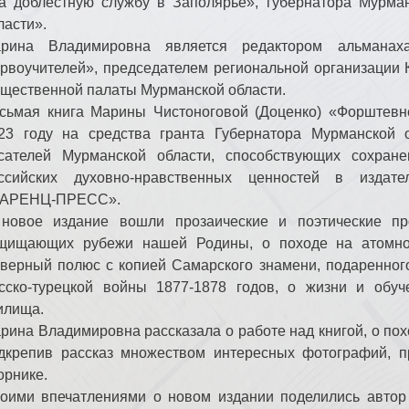
а доблестную службу в Заполярье», губернатора Мурма
ласти».
рина Владимировна является редактором альман
рвоучителей», председателем региональной организации 
щественной палаты Мурманской области.
сьмая книга Марины Чистоноговой (Доценко) «Форштевн
23 году на средства гранта Губернатора Мурманской 
сателей Мурманской области, способствующих сохран
ссийских духовно-нравственных ценностей в издател
АРЕНЦ-ПРЕСС».
новое издание вошли прозаические и поэтические пр
щищающих рубежи нашей Родины, о походе на атомно
верный полюс с копией Самарского знамени, подаренног
сско-турецкой войны 1877-1878 годов, о жизни и обуч
илища.
рина Владимировна рассказала о работе над книгой, о пох
дкрепив рассказ множеством интересных фотографий, п
орнике.
оими впечатлениями о новом издании поделились автор 