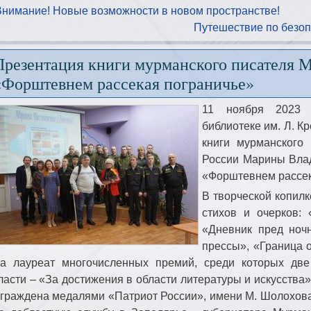
Внимание! Новые возможности в новом пространстве!
Путешествие по безоп
Презентация книги мурманского писателя 
«Форштевнем рассекая пограничье»
11 ноября 2023 
библиотеке им. Л. К
книги мурманского
России Марины Вла
«Форштевнем рассек
В творческой копил
стихов и очерков: 
«Дневник пред ноч
прессы», «Граница 
а лауреат многочисленных премий, среди которых дв
ласти – «За достижения в области литературы и искусства
граждена медалями «Патриот России», имени М. Шолохова