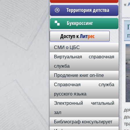
«
Территория детства
Бyккpoccинг
Доступ к
Лит
рес
СМИ о ЦБС
Виртуальная справочная
служба
Продление книг on-line
Справочная служба
русского языка
Электронный читальный
до
зал
до
Библиограф консультирует
тр