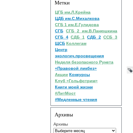
Метки
ЦГБ им.Л.Крейна
ЦДБ им.С.Михалкова
СГБ 1 им.Е.Гулидова
СГБ
СГБ 2 им.В.Панюшкина
СГБ 4
СДБ 1
СДБ 2
ССБ 3
ЩСБ
Коллегам
Центр
экологич.просвещения
Неделя безопасного Рунета
«Правовой ликбез»
Акции
Конкурсы
Клуб «Гольфстрим»
Книги моей жизни
#ЛитМост
#Медленные чтения
Архивы
Архивы