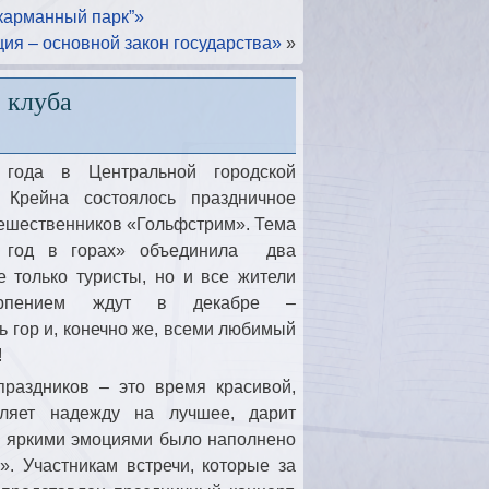
“карманный парк”»
ия – основной закон государства»
»
 клуба
года в Центральной городской
 Крейна состоялось праздничное
тешественников «Гольфстрим». Тема
 год в горах» объединила два
е только туристы, но и все жители
ерпением ждут в декабре –
 гор и, конечно же, всеми любимый
!
праздников – это время красивой,
еляет надежду на лучшее, дарит
и яркими эмоциями было наполнено
. Участникам встречи, которые за