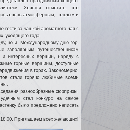
представлен праздничный концерт,
иотеки. Хочется отметить, что
лось очень атмосферным, теплым и
де гости за чашкой ароматного чая с
ях уходящего года.
оду, но и Международному дню гор,
рые заполярным путешественникам
х и интересных вершин, наряду с
ложные горные вершины, доступные
ередвижения в горах. Закономерно,
стов стали горячо любимые всеми
ины.
заседания разнообразные сюрпризы,
удачным стал конкурс на самое
частнику было предложено написать
.
 18.00. Приглашаем всех желающих!