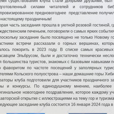
емя существования клуба стали добрыми друзьями, был 
дготовленный силами читателей и сотрудников библ
провизированное предновогоднее представление получи
-настоящему праздничным!
орая часть заседания прошла в уютной розовой гостиной, г
ждественским печеньем, поговорили о самых ярких событи
поскольку заседание было посвящено не только Новому г
астники встречи рассказали о горных вершинах, кото
алось покорить в 2023 году. В списке самых красивы
асавцем Эльбрусом, были и достаточно технически нес
я большинства туристов, знакомых с базовыми навыками п
о фаворитом по частоте посещений у заполярных тури
телями Кольского полуострова – наши домашние горы Хиб
раторы клуба подготовили для участников праздничного 
ры и конкурсы. По единодушному мнению, наиболее 
игинальное новогоднее поздравление, которое каждому у
 авторской открытке с иллюстрациями на тему гор и туризма
едующее заседание клуба состоится 16 января 2024 года в