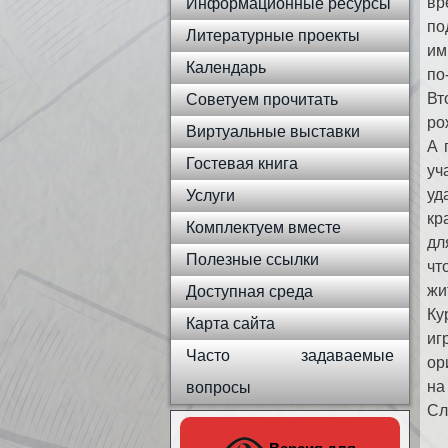
вр
Информационные ресурсы
по
Литературные проекты
им
Календарь
по
Вт
Советуем прочитать
ро
Виртуальные выставки
А 
Гостевая книга
уч
уд
Услуги
кр
Комплектуем вместе
дл
Полезные ссылки
чт
жи
Доступная среда
Ку
Карта сайта
иг
Часто задаваемые
ор
на
вопросы
Сл