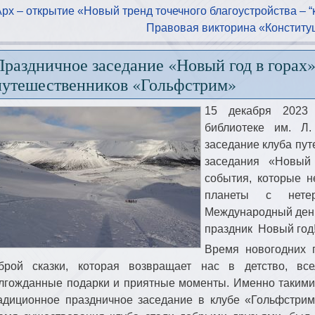
Арx – открытие «Новый тренд точечного благоустройства – 
Правовая викторина «Конституц
Праздничное заседание «Новый год в горах»
путешественников «Гольфстрим»
15 декабря 2023 
библиотеке им. Л.
заседание клуба пу
заседания «Новый
события, которые н
планеты с нет
Международный день
праздник Новый год
Время новогодних 
брой сказки, которая возвращает нас в детство, вс
лгожданные подарки и приятные моменты. Именно таким
адиционное праздничное заседание в клубе «Гольфстрим»