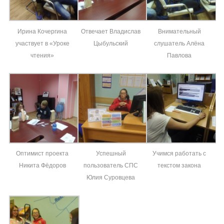
Ирина Кочергина
Отвечает Владислав
Внимательный
участвует в «Уроке
Цыбульский
слушатель Алёна
чтения»
Павлова
Оптимист проекта
Успешный
Учимся работать с
Никита Фёдоров
пользователь СПС
текстом закона
Юлия Суровцева