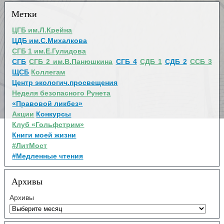
Метки
ЦГБ им.Л.Крейна
ЦДБ им.С.Михалкова
СГБ 1 им.Е.Гулидова
СГБ
СГБ 2 им.В.Панюшкина
СГБ 4
СДБ 1
СДБ 2
ССБ 3
ЩСБ
Коллегам
Центр экологич.просвещения
Неделя безопасного Рунета
«Правовой ликбез»
Акции
Конкурсы
Клуб «Гольфстрим»
Книги моей жизни
#ЛитМост
#Медленные чтения
Архивы
Архивы