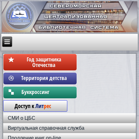
Год защитника
Отечества
Территория детства
Бyккpoccинг
Доступ к
Лит
рес
СМИ о ЦБС
Виртуальная справочная служба
Продление книг on-line