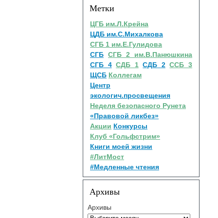
Метки
ЦГБ им.Л.Крейна
ЦДБ им.С.Михалкова
СГБ 1 им.Е.Гулидова
СГБ
СГБ 2 им.В.Панюшкина
СГБ 4
СДБ 1
СДБ 2
ССБ 3
ЩСБ
Коллегам
Центр
экологич.просвещения
Неделя безопасного Рунета
«Правовой ликбез»
Акции
Конкурсы
Клуб «Гольфстрим»
Книги моей жизни
#ЛитМост
#Медленные чтения
Архивы
Архивы