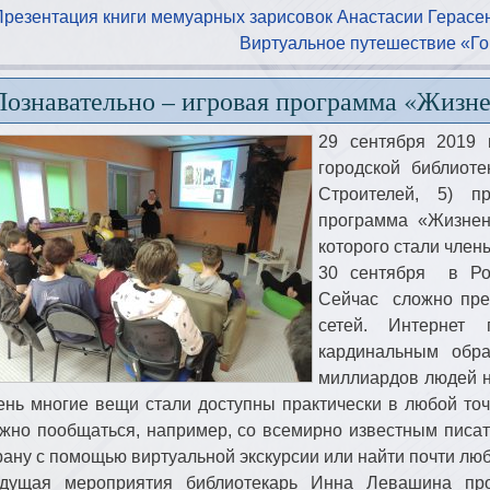
Презентация книги мемуарных зарисовок Анастасии Герасе
Виртуальное путешествие «Го
Познавательно – игровая программа «Жизн
29 сентября 2019 
городской библиот
Строителей, 5) п
программа «Жизнен
которого стали член
30 сентября в Рос
Сейчас сложно пре
сетей. Интернет
кардинальным обр
миллиардов людей н
ень многие вещи стали доступны практически в любой точ
жно пообщаться, например, со всемирно известным писат
рану с помощью виртуальной экскурсии или найти почти 
дущая мероприятия библиотекарь Инна Левашина про