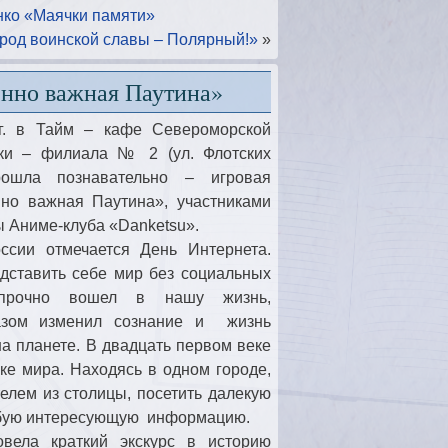
нко «Маячки памяти»
род воинской славы – Полярный!»
»
енно важная Паутина»
г. в Тайм – кафе Североморской
еки – филиала № 2 (ул. Флотских
рошла познавательно – игровая
но важная Паутина», участниками
ы Аниме-клуба «Danketsu».
сии отмечается День Интернета.
дставить себе мир без социальных
 прочно вошел в нашу жизнь,
азом изменил сознание и жизнь
а планете. В двадцать первом веке
ке мира. Находясь в одном городе,
елем из столицы, посетить далекую
любую интересующую информацию.
вела краткий экскурс в историю