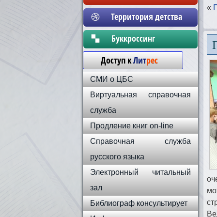
«
Территория детства
Бyккpoccинг
Доступ к
Лит
рес
СМИ о ЦБС
Виртуальная справочная
служба
Продление книг on-line
Справочная служба
русского языка
Электронный читальный
оч
зал
мо
ст
Библиограф консультирует
Ве