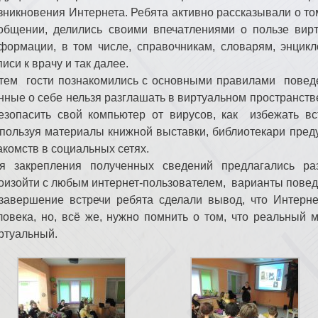
зникновения Интернета. Ребята активно рассказывали о том
общении, делились своими впечатлениями о пользе вирт
формации, в том числе, справочникам, словарям, энцикл
писи к врачу и так далее.
тем гости познакомились с основными правилами поведен
нные о себе нельзя разглашать в виртуальном пространстве
езопасить свой компьютер от вирусов, как избежать в
пользуя материалы книжной выставки, библиотекари пред
акомств в социальных сетях.
я закрепления полученных сведений предлагались ра
оизойти с любым интернет-пользователем, варианты повед
завершение встречи ребята сделали вывод, что Интерне
ловека, но, всё же, нужно помнить о том, что реальный м
ртуальный.