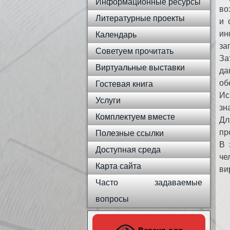
Информационные ресурсы
во
Литературные проекты
и 
ин
Календарь
за
Советуем прочитать
За
Виртуальные выставки
да
об
Гостевая книга
Ис
Услуги
зн
Комплектуем вместе
Дл
пр
Полезные ссылки
В 
Доступная среда
че
Карта сайта
ви
Часто задаваемые
вопросы