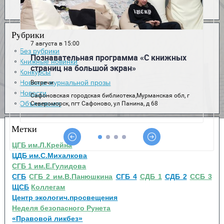
Рубрики
Без рубрики
Книжные новинки
Конкурсы
Новинки журнальной прозы
Новости
Объявления
Метки
ЦГБ им.Л.Крейна
ЦДБ им.С.Михалкова
СГБ 1 им.Е.Гулидова
СГБ
СГБ 2 им.В.Панюшкина
СГБ 4
СДБ 1
СДБ 2
ССБ 3
ЩСБ
Коллегам
Центр экологич.просвещения
Неделя безопасного Рунета
«Правовой ликбез»