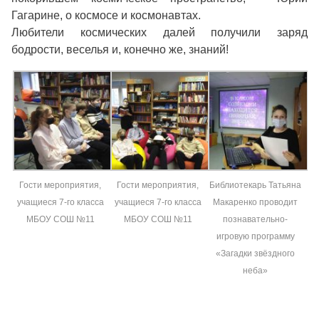
Гагарине, о космосе и космонавтах.
Любители космических далей получили заряд
бодрости, веселья и, конечно же, знаний!
Гости мероприятия,
Гости мероприятия,
Библиотекарь Татьяна
учащиеся 7-го класса
учащиеся 7-го класса
Макаренко проводит
МБОУ СОШ №11
МБОУ СОШ №11
познавательно-
игровую программу
«Загадки звёздного
неба»