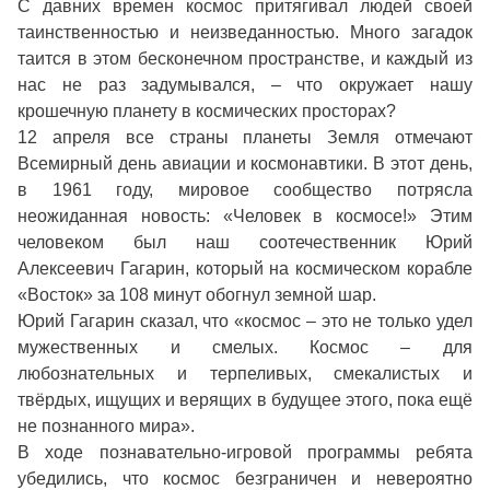
С давних времен космос притягивал людей своей
таинственностью и неизведанностью. Много загадок
таится в этом бесконечном пространстве, и каждый из
нас не раз задумывался, – что окружает нашу
крошечную планету в космических просторах?
12 апреля все страны планеты Земля отмечают
Всемирный день авиации и космонавтики. В этот день,
в 1961 году, мировое сообщество потрясла
неожиданная новость: «Человек в космосе!» Этим
человеком был наш соотечественник Юрий
Алексеевич Гагарин, который на космическом корабле
«Восток» за 108 минут обогнул земной шар.
Юрий Гагарин сказал, что «космос – это не только удел
мужественных и смелых. Космос – для
любознательных и терпеливых, смекалистых и
твёрдых, ищущих и верящих в будущее этого, пока ещё
не познанного мира».
В ходе познавательно-игровой программы ребята
убедились, что космос безграничен и невероятно