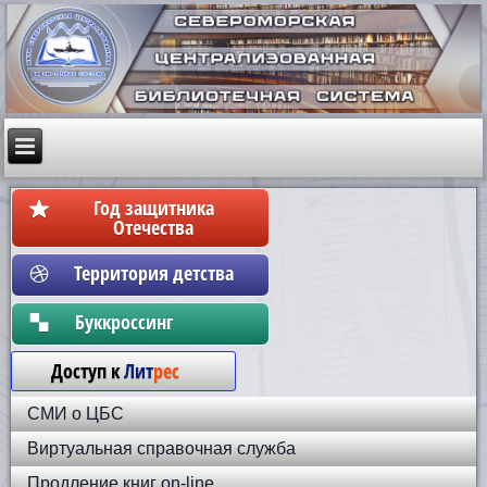
Год защитника
Отечества
Территория детства
Бyккpoccинг
Доступ к
Лит
рес
СМИ о ЦБС
Виртуальная справочная служба
Продление книг on-line