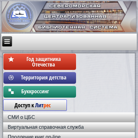
Год защитника
Отечества
Территория детства
Бyккpoccинг
Доступ к
Лит
рес
СМИ о ЦБС
Виртуальная справочная служба
Продление книг on-line