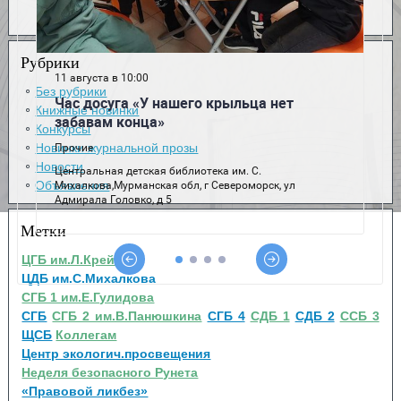
Рубрики
Без рубрики
Книжные новинки
Конкурсы
Новинки журнальной прозы
Новости
Объявления
Метки
ЦГБ им.Л.Крейна
ЦДБ им.С.Михалкова
СГБ 1 им.Е.Гулидова
СГБ
СГБ 2 им.В.Панюшкина
СГБ 4
СДБ 1
СДБ 2
ССБ 3
ЩСБ
Коллегам
Центр экологич.просвещения
Неделя безопасного Рунета
«Правовой ликбез»